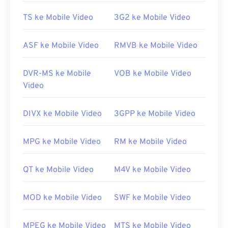
Tautan yang berguna:
TS ke Mobile Video
3G2 ke Mobile Video
https://en.wikipedia.org/wiki/Flash_Video
https://www.iso.org/standar/68960.html
ASF ke Mobile Video
RMVB ke Mobile Video
DVR-MS ke Mobile
VOB ke Mobile Video
Video
DIVX ke Mobile Video
3GPP ke Mobile Video
MPG ke Mobile Video
RM ke Mobile Video
QT ke Mobile Video
M4V ke Mobile Video
MOD ke Mobile Video
SWF ke Mobile Video
MPEG ke Mobile Video
MTS ke Mobile Video