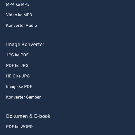
61
61
MP4 ke MP3
62
62
Video ke MP3
63
63
Konverter Audio
64
64
Image Konverter
65
65
66
66
JPG ke PDF
67
67
PDF ke JPG
68
68
HEIC ke JPG
69
69
Image ke PDF
70
70
Konverter Gambar
71
71
Dokumen & E-book
72
72
73
73
PDF ke WORD