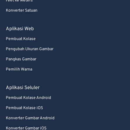
87
87
Feet ke Meters
88
88
Konverter Satuan
89
89
Aplikasi Web
90
90
Pembuat Kolase
91
91
92
92
Pengubah Ukuran Gambar
93
93
Pangkas Gambar
94
94
Pemilih Warna
95
95
Aplikasi Seluler
96
96
Pembuat Kolase Android
97
97
Pembuat Kolase iOS
98
98
99
99
Konverter Gambar Android
Konverter Gambar iOS