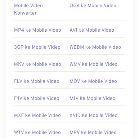
Management (DRM)
.
Mobile Video
OGV ke Mobile Video
Konverter
Bagaimana cara membuka berkas
F4P?
MP4 ke Mobile Video
AVI ke Mobile Video
Di sebagian besar platform, berkas F4P terbuka di
Adobe Flash Player
secara default. Di Microsoft
3GP ke Mobile Video
WEBM ke Mobile Video
Windows OS,
Adobe AIR
mungkin merupakan
pemutar default. Untuk hasil yang terjamin di Mac
MKV ke Mobile Video
WMV ke Mobile Video
OS X dan Linux/Unix, buka berkas F4P dengan
VLC
Media Player
.
FLV ke Mobile Video
MOV ke Mobile Video
Perlu diketahui bahwa
perangkat Apple iOS
tidak
mendukung plugin Adobe Flash Player. Namun,
F4V ke Mobile Video
M1V ke Mobile Video
Puffin Web Browser
adalah opsi gratis yang dapat
mengatasi batasan iOS. Ingatlah selalu bahwa "P"
dalam F4P berarti "protected" (dilindungi).
MXF ke Mobile Video
XVID ke Mobile Video
Dikembangkan oleh:
Adobe
WTV ke Mobile Video
MPV ke Mobile Video
Rilis awal:
2007