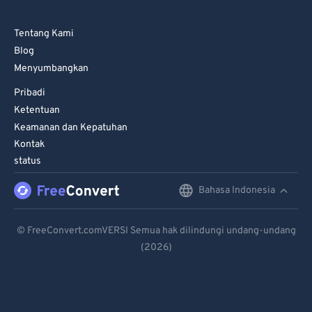
Tentang Kami
Blog
Menyumbangkan
Pribadi
Ketentuan
Keamanan dan Kepatuhan
Kontak
status
Bahasa Indonesia
English
Deutsch
© FreeConvert.comVERSI Semua hak dilindungi undang-undang
(2026)
Español
Français
Português