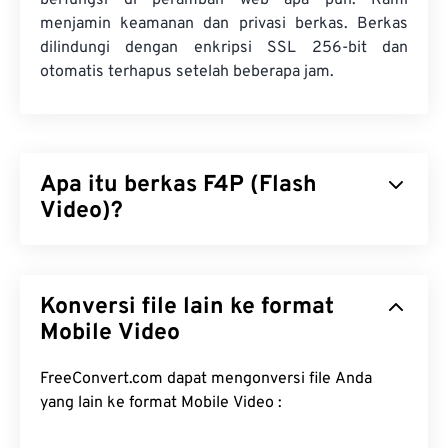
berfungsi di peramban web apa pun. Kami
menjamin keamanan dan privasi berkas. Berkas
dilindungi dengan enkripsi SSL 256-bit dan
otomatis terhapus setelah beberapa jam.
Apa itu berkas F4P (Flash
Video)?
F4P adalah format kontainer yang umum
digunakan dan sering disebut sebagai "
Flash Video
Konversi file lain ke format
". Format ini mengompresi berkas multimedia
dengan
Mobile Video
codec
dan memfasilitasi pengiriman berkas
sebagai streaming audio dan video melalui
internet. Terlepas dari satu perbedaan, F4P
FreeConvert.com dapat mengonversi file Anda
merupakan format yang sama dengan F4V; kecuali
yang lain ke format Mobile Video :
berkas F4P dilindungi oleh
Digital Rights