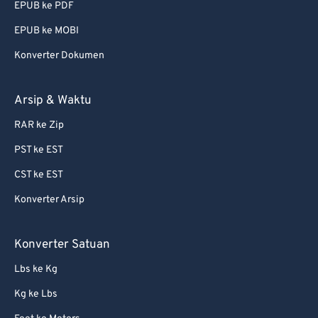
74
74
EPUB ke PDF
75
75
EPUB ke MOBI
76
76
Konverter Dokumen
77
77
Arsip & Waktu
78
78
79
79
RAR ke Zip
80
80
PST ke EST
81
81
CST ke EST
82
82
Konverter Arsip
83
83
Konverter Satuan
84
84
85
85
Lbs ke Kg
86
86
Kg ke Lbs