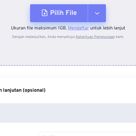
Pilih File
Ukuran file maksimum 1GB.
Mendaftar
untuk lebih lanjut
Dari Perangkat
Dengan melanjutkan, Anda menyetujui
Ketentuan Penggunaan
kami.
Dari Dropbox
Dari Google Drive
 lanjutan (opsional)
Dari OneDrive
Dari Url