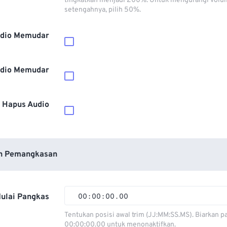
tingkatkan menjadi 200%. Untuk mengurangi volu
setengahnya, pilih 50%.
dio Memudar
dio Memudar
Hapus Audio
n Pemangkasan
ulai Pangkas
00
:
00
:
00
.
00
00
00
00
00
Tentukan posisi awal trim (JJ:MM:SS.MS). Biarkan p
00:00:00.00 untuk menonaktifkan.