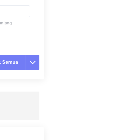
panjang
k Semua
ang semua opsi
 dari Preset
ebagai Preset