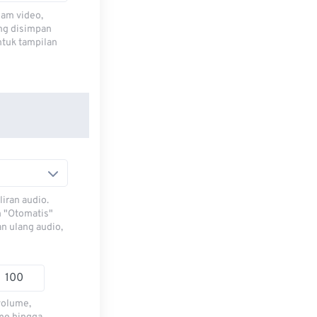
lam video,
ng disimpan
ntuk tampilan
iran audio.
h "Otomatis"
n ulang audio,
volume,