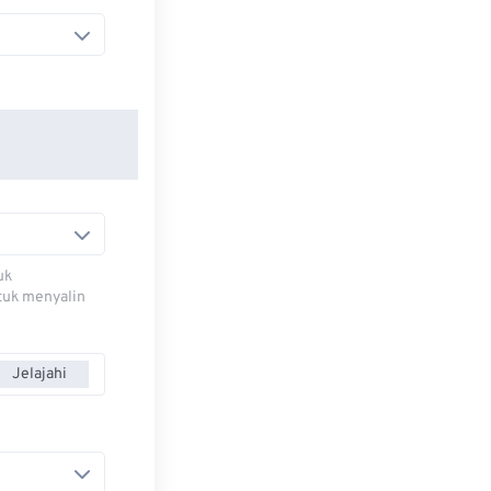
uk
ntuk menyalin
Jelajahi