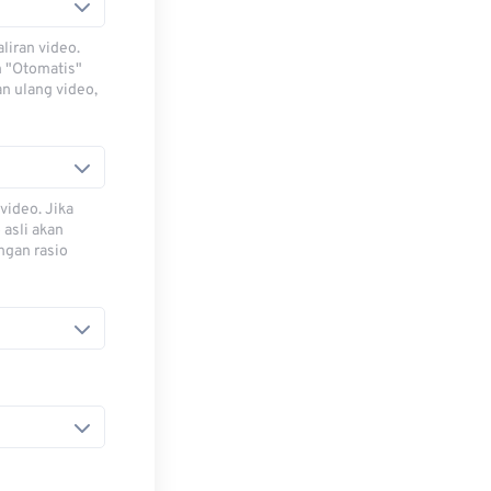
iran video.
h "Otomatis"
n ulang video,
video. Jika
 asli akan
ngan rasio