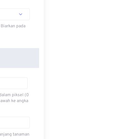
 Biarkan pada
dalam piksel (0
 bawah ke angka
 panjang tanaman