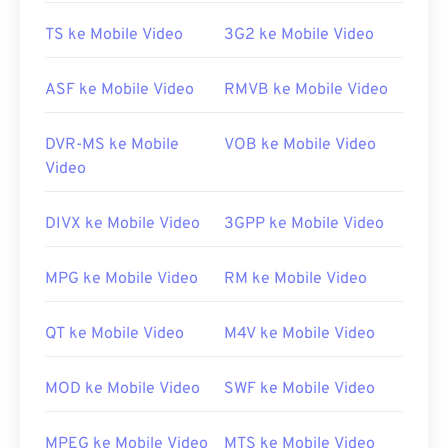
Dikembangkan oleh:
Microsoft
Rilis awal:
TS ke Mobile Video
2008
3G2 ke Mobile Video
Tautan yang berguna:
ASF ke Mobile Video
RMVB ke Mobile Video
https://en.wikipedia.org/wiki/WTV_(Acara_TV_Rekama
https://docs.microsoft.com/en-us/versi-
DVR-MS ke Mobile
VOB ke Mobile Video
sebelumnya/windows/desktop/windows-media-
Video
center-sdk/bb188788(v=msdn.10)
DIVX ke Mobile Video
3GPP ke Mobile Video
MPG ke Mobile Video
RM ke Mobile Video
QT ke Mobile Video
M4V ke Mobile Video
MOD ke Mobile Video
SWF ke Mobile Video
MPEG ke Mobile Video
MTS ke Mobile Video