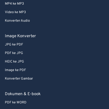
61
61
MP4 ke MP3
62
62
Video ke MP3
63
63
Konverter Audio
64
64
Image Konverter
65
65
66
66
JPG ke PDF
67
67
PDF ke JPG
68
68
HEIC ke JPG
69
69
Image ke PDF
70
70
Konverter Gambar
71
71
Dokumen & E-book
72
72
73
73
PDF ke WORD