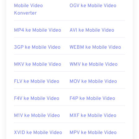
Microsoft lainnya,
DVR-MS
.
Mobile Video
OGV ke Mobile Video
Konverter
Bagaimana cara membuka berkas
WTV?
MP4 ke Mobile Video
AVI ke Mobile Video
Perlu diketahui bahwa Microsoft tidak lagi
mendukung WTV. Meskipun demikian, sebaiknya
3GP ke Mobile Video
WEBM ke Mobile Video
gunakan
Windows Media Player
untuk membuka
berkas WTV. Jika hak cipta melindungi konten,
MKV ke Mobile Video
WMV ke Mobile Video
maka konten tersebut hanya dapat diputar di PC
Windows yang digunakan untuk merekamnya. Jika
hak cipta tidak melindungi konten, maka konten
FLV ke Mobile Video
MOV ke Mobile Video
tersebut dapat diputar di platform lain.
F4V ke Mobile Video
F4P ke Mobile Video
Pemutar lain yang dapat membuka berkas WTV
antara lain
VLC Media Player
,
Cyberlink
PowerDirector
,
Cyberlink PowerDVD
, dan
M1V ke Mobile Video
MXF ke Mobile Video
Cyberlink PowerProducer
. Untuk informasi lebih
lanjut, baca
artikel
ini di situs web Microsoft.
XVID ke Mobile Video
MPV ke Mobile Video