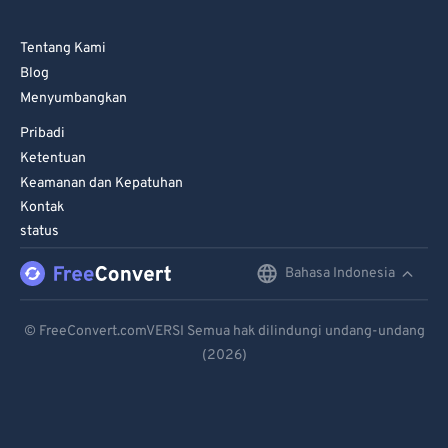
Tentang Kami
Blog
Menyumbangkan
Pribadi
Ketentuan
Keamanan dan Kepatuhan
Kontak
status
Bahasa Indonesia
English
Deutsch
© FreeConvert.comVERSI Semua hak dilindungi undang-undang
(2026)
Español
Français
Português