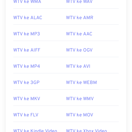
WTV ke WMA
WTV ke WAV
WTV ke ALAC
WTV ke AMR
00
00
00
00
00
00
00
00
WTV ke MP3
WTV ke AAC
WTV ke AIFF
WTV ke OGV
00
00
00
00
00
00
00
00
01
01
01
01
01
01
01
01
WTV ke MP4
WTV ke AVI
02
02
02
02
02
02
02
02
03
03
03
03
03
03
03
03
WTV ke 3GP
WTV ke WEBM
04
04
04
04
04
04
04
04
WTV ke MKV
WTV ke WMV
05
05
05
05
05
05
05
05
06
06
06
06
06
06
06
06
WTV ke FLV
WTV ke MOV
07
07
07
07
07
07
07
07
WTV ke Kindle Video
WTV ke Xbox Video