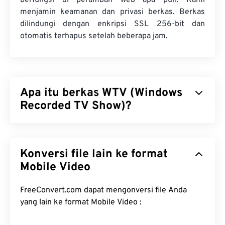
berfungsi di peramban web apa pun. Kami
menjamin keamanan dan privasi berkas. Berkas
dilindungi dengan enkripsi SSL 256-bit dan
otomatis terhapus setelah beberapa jam.
Apa itu berkas WTV (Windows
Recorded TV Show)?
Microsoft merancang Windows Recorded TV Show
(WTV) untuk menyimpan rekaman TV yang direkam
Konversi file lain ke format
dengan produk Microsoft. WTV adalah wadah
multimedia yang mengompresi video dengan
Mobile Video
MPEG-2
dan
MPEG-4
, serta audio dengan
MPEG-1
Layer II
atau
Dolby Digital AC-3
. WTV mendukung
FreeConvert.com dapat mengonversi file Anda
metadata dan
manajemen hak digital (DRM)
. Pada
yang lain ke format Mobile Video :
tahun 2008, WTV menggantikan format milik