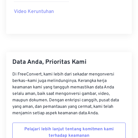
22
22
22
22
22
22
22
22
Video Keruntuhan
23
23
23
23
23
23
23
23
24
24
24
24
24
24
25
25
25
25
25
25
26
26
26
26
26
26
Data Anda, Prioritas Kami
27
27
27
27
27
27
28
28
28
28
28
28
Di FreeConvert, kami lebih dari sekadar mengonversi
berkas—kami juga melindunginya. Kerangka kerja
29
29
29
29
29
29
keamanan kami yang tangguh memastikan data Anda
30
30
30
30
30
30
selalu aman, baik saat mengonversi gambar, video,
maupun dokumen. Dengan enkripsi canggih, pusat data
31
31
31
31
31
31
yang aman, dan pemantauan yang cermat, kami telah
menjamin setiap aspek keamanan data Anda.
32
32
32
32
32
32
33
33
33
33
33
33
Pelajari lebih lanjut tentang komitmen kami
34
34
34
34
34
34
terhadap keamanan