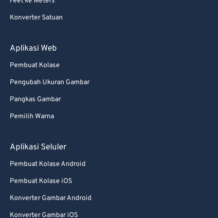
87
87
Feet ke Meters
88
88
Konverter Satuan
89
89
Aplikasi Web
90
90
Pembuat Kolase
91
91
92
92
Pengubah Ukuran Gambar
93
93
Pangkas Gambar
94
94
Pemilih Warna
95
95
Aplikasi Seluler
96
96
Pembuat Kolase Android
97
97
Pembuat Kolase iOS
98
98
99
99
Konverter Gambar Android
Konverter Gambar iOS