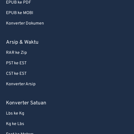
74
74
EPUB ke PDF
75
75
EPUB ke MOBI
76
76
Konverter Dokumen
77
77
Arsip & Waktu
78
78
79
79
RAR ke Zip
80
80
PST ke EST
81
81
CST ke EST
82
82
Konverter Arsip
83
83
Konverter Satuan
84
84
85
85
Lbs ke Kg
86
86
Kg ke Lbs