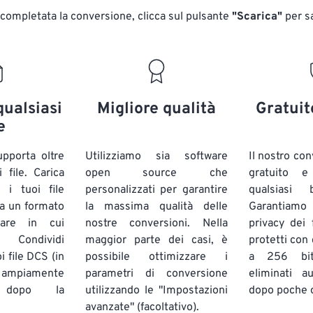
 completata la conversione, clicca sul pulsante
"Scarica"
​​per s
qualsiasi
Migliore qualità
Gratuit
e
pporta oltre
Utilizziamo sia software
Il nostro co
 file. Carica
open source che
gratuito 
 i tuoi file
personalizzati per garantire
qualsiasi
a un formato
la massima qualità delle
Garantiam
lare in cui
nostre conversioni. Nella
privacy dei f
 Condividi
maggior parte dei casi, è
protetti con 
i file DCS (in
possibile ottimizzare i
a 256 bi
ampiamente
parametri di conversione
eliminati a
) dopo la
utilizzando le "Impostazioni
dopo poche 
avanzate" (facoltativo).