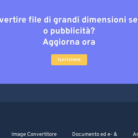
vertire file di grandi dimensioni s
o pubblicità?
Aggiorna ora
Iscrizione
Image Convertitore
Documento ed e- &
Ar