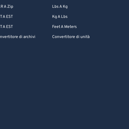
R A Zip
Lbs A Kg
T A EST
Kg A Lbs
T A EST
Feet A Meters
nvertitore di archivi
Convertitore di unità