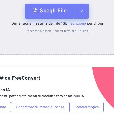
Scegli File
Dimensione massima del file 1GB.
Iscrizione
per di più
Dal dispositivo
Procedendo, accetti i nostri
Termini di utilizzo
.
Da Dropbox
Da Google Drive
❤️
da
FreeConvert
Da OneDrive
con IA
nostri potenti strumenti di modifica foto basati sull’IA.
Dall'URL
ondo
Generatore di Immagini con IA
Gomma Magica