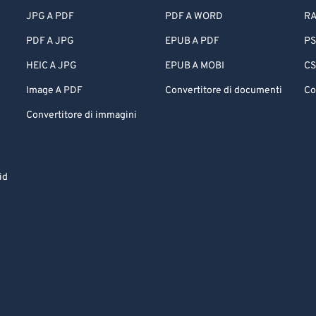
JPG A PDF
PDF A WORD
RA
PDF A JPG
EPUB A PDF
PS
HEIC A JPG
EPUB A MOBI
CS
Image A PDF
Convertitore di documenti
Co
Convertitore di immagini
id