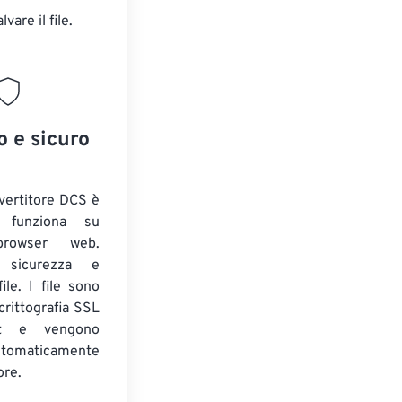
alvare il file.
o e sicuro
nvertitore DCS è
e funziona su
 browser web.
o sicurezza e
ile. I file sono
crittografia SSL
t e vengono
utomaticamente
ore.