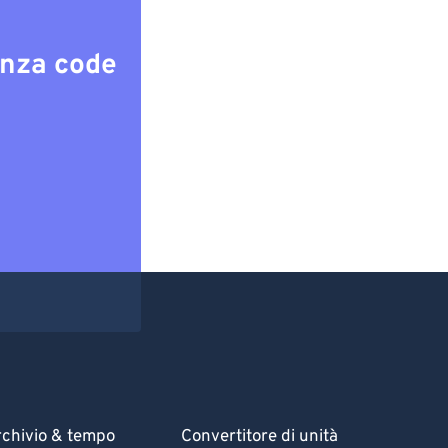
enza code
chivio & tempo
Convertitore di unità