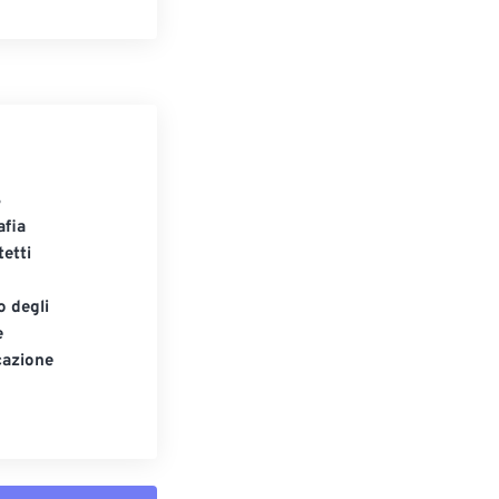
S
afia
tetti
o degli
e
cazione