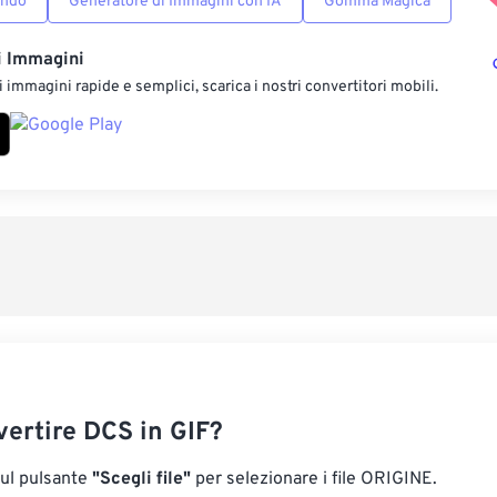
ondo
Generatore di Immagini con IA
Gomma Magica
i Immagini
 immagini rapide e semplici, scarica i nostri convertitori mobili.
ertire DCS in GIF?
sul pulsante
"Scegli file"
per selezionare i file ORIGINE.