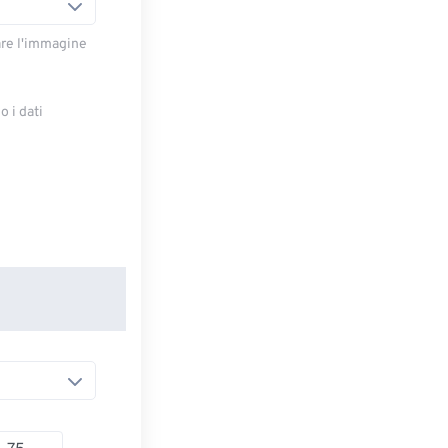
are l'immagine
 i dati
e