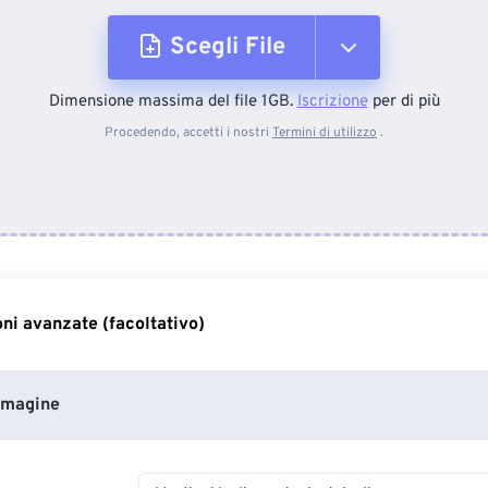
Scegli File
Dimensione massima del file 1GB.
Iscrizione
per di più
Dal dispositivo
Procedendo, accetti i nostri
Termini di utilizzo
.
Da Dropbox
Da Google Drive
ni avanzate (facoltativo)
Da OneDrive
mmagine
Dall'URL