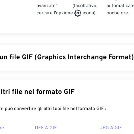
avanzate" (facoltativo,
automatic
poche ore.
cercare l'opzione
icona).
un file GIF (Graphics Interchange Format
erchange Format (GIF) è un tipo di formato di file bitmap che si 
gini semplici utilizzando il
modello di colore RGB
. A differen
compresso, il GIF utilizza
una compressione senza perdita di d
Converti altri file nel formato GIF
nza audio. L'uso più comune del GIF è in forma animata come p
 sulle emozioni sui social media e meme, che spesso diventano 
FreeConvert.com può convertire gli altri tuoi file nel formato GIF :
e un file GIF?
re
TIFF A GIF
JPG A GIF