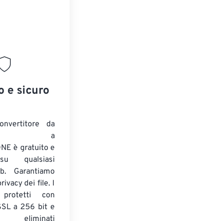
o e sicuro
onvertitore da
ENTE a
E è gratuito e
su qualsiasi
b. Garantiamo
ivacy dei file. I
 protetti con
 SSL a 256 bit e
 eliminati