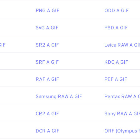
rowser web supportano il formato GIF, il che gli conferisce un n
i formati di immagine, come PNG. Inoltre, il formato GIF si apre 
PNG A GIF
ODD A GIF
clusi iPhone e iPad, il che lo rende più diffuso di
Adobe Flash
.
SVG A GIF
PSD A GIF
o facilmente su quasi tutte le applicazioni di visualizzazione i
GIF
SR2 A GIF
Leica RAW A GI
perativi. Per aprire una GIF per modificarla, utilizza un'applic
hop
. Su Windows, apri le GIF con
Microsoft Foto
, Adobe
Photo
NXT Pro
e altri. Su macOS, utilizza i visualizzatori e gli editor d
SRF A GIF
KDC A GIF
Adobe Illustrator
.
RAF A GIF
PEF A GIF
CompuServe, Inc.
Samsung RAW A GIF
Pentax RAW A 
 iniziale:
15 giugno 1987
://en.wikipedia.org/wiki/GIF
CR2 A GIF
Sony RAW A GI
DCR A GIF
ORF (Olympus 