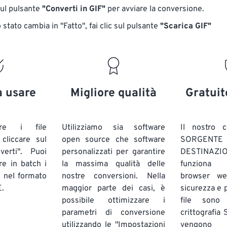
sul pulsante
"Converti in GIF"
per avviare la conversione.
stato cambia in "Fatto", fai clic sul pulsante
"Scarica GIF"
a usare
Migliore qualità
Gratuit
are i file
Utilizziamo sia software
Il nostro c
liccare sul
open source che software
SORG
verti". Puoi
personalizzati per garantire
DESTINAZION
ire in batch
i
la massima qualità delle
funziona 
E
nel formato
nostre conversioni. Nella
browser we
.
maggior parte dei casi, è
sicurezza e pr
possibile ottimizzare i
file sono
parametri di conversione
crittografia
utilizzando le "Impostazioni
vengono