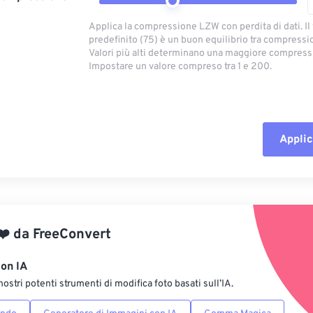
Applica la compressione LZW con perdita di dati. Il
predefinito (75) è un buon equilibrio tra compressio
Valori più alti determinano una maggiore compress
Impostare un valore compreso tra 1 e 200.
Applic
Reimposta tut
Applica da p
❤️
da
FreeConvert
Salva come p
con IA
nostri potenti strumenti di modifica foto basati sull’IA.