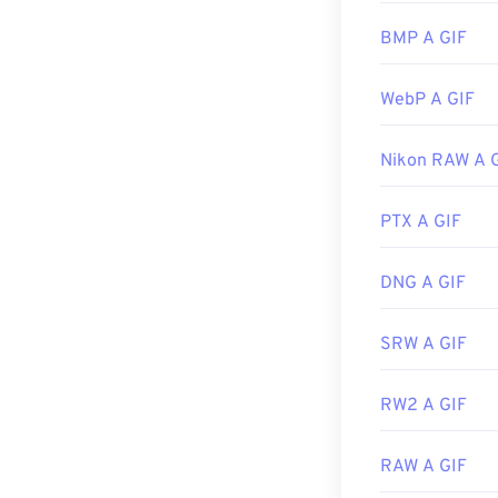
Quasi tutti i b
rispetto ad altr
BMP A GIF
mobili Apple, in
WebP A GIF
Le GIF si apron
Nikon RAW A 
web e sistemi o
Adobe Photos
Roxio Creator
PTX A GIF
Adobe, incluso
DNG A GIF
Sviluppato da:
SRW A GIF
Data di rilascio
Link utili:
https
RW2 A GIF
RAW A GIF