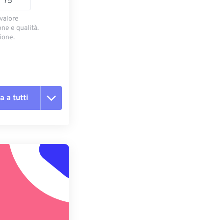
 valore
ne e qualità.
ione.
a a tutti
te le opzioni
reimpostazione
redefinito