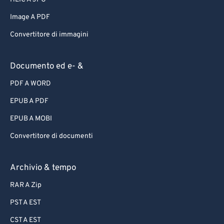
Image A PDF
Convertitore di immagini
Documento ed e- &
PDF A WORD
EPUB A PDF
EPUB A MOBI
Convertitore di documenti
Archivio & tempo
RAR A Zip
PST A EST
CST A EST