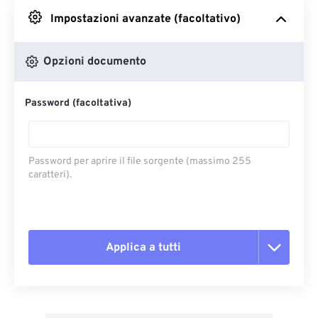
Impostazioni avanzate (facoltativo)
Da Google Drive
Opzioni documento
Da OneDrive
Password (facoltativa)
Dall'URL
Password per aprire il file sorgente (massimo 255
caratteri).
Applica a tutti
Reimposta tutte le opzioni
Applica da preimpostazione