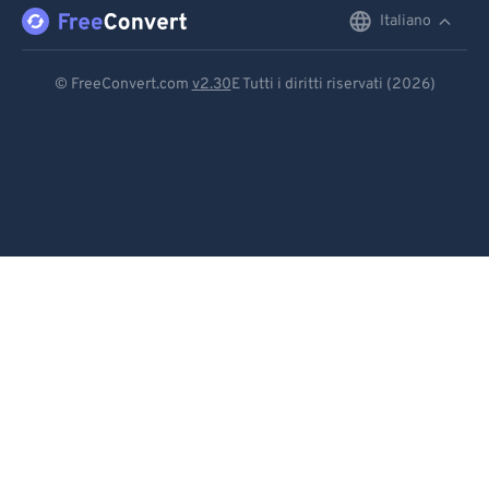
Italiano
English
Deutsch
© FreeConvert.com
v2.30
E Tutti i diritti riservati (2026)
Español
Français
Português
Italiano
Dutch
日本語
简体中文
繁體中文
한국어