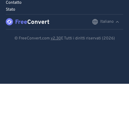
Contatto
Stato
Italiano
English
Deutsch
© FreeConvert.com
v2.30
E Tutti i diritti riservati (2026)
Español
Français
Português
Italiano
Dutch
日本語
简体中文
繁體中文