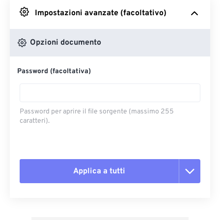
Impostazioni avanzate (facoltativo)
Da Google Drive
Opzioni documento
Da OneDrive
Password (facoltativa)
Dall'URL
Password per aprire il file sorgente (massimo 255
caratteri).
Applica a tutti
Reimposta tutte le opzioni
Applica da preimpostazione