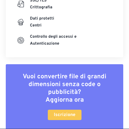
SSL/TLS
Crittografia
Dati protetti
Centri
Controllo degli accessi e
Autenticazione
Vuoi convertire file di grandi
dimensioni senza code o
pubblicità?
Aggiorna ora
Iscrizione