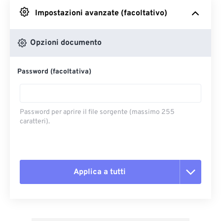
Impostazioni avanzate (facoltativo)
Da Google Drive
Opzioni documento
Da OneDrive
Password (facoltativa)
Dall'URL
Password per aprire il file sorgente (massimo 255
caratteri).
Applica a tutti
Reimposta tutte le opzioni
Applica da preimpostazione