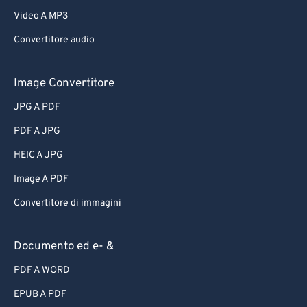
Video A MP3
Convertitore audio
Image Convertitore
JPG A PDF
PDF A JPG
HEIC A JPG
Image A PDF
Convertitore di immagini
Documento ed e- &
PDF A WORD
EPUB A PDF