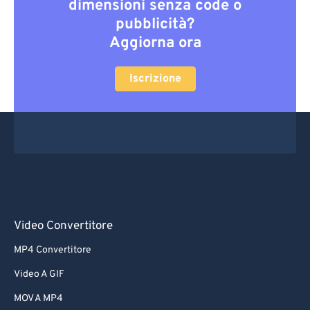
dimensioni senza code o
pubblicità?
Aggiorna ora
Iscrizione
Video Convertitore
MP4 Convertitore
Video A GIF
MOV A MP4