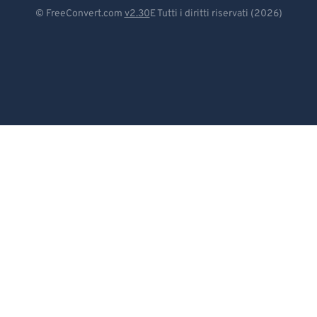
Deutsch
© FreeConvert.com
v2.30
E Tutti i diritti riservati (2026)
Español
Français
Português
Italiano
Dutch
日本語
简体中文
繁體中文
한국어
Svenska