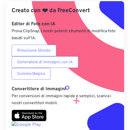
Creato con
❤️
Da Google Drive
da
FreeConvert
Editor di Foto con IA
Da OneDrive
Prova ClipSnap, i nostri potenti strumenti di modifica foto
basati sull’IA.
Dall'URL
Rimozione Sfondo
Generatore di Immagini con IA
Gomma Magica
Convertitore di Immagini
Per conversioni di immagini rapide e semplici, scarica i
nostri convertitori mobili.