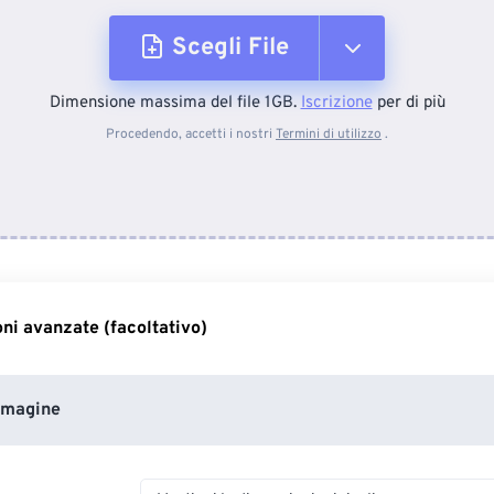
Scegli File
Dimensione massima del file 1GB.
Iscrizione
per di più
Dal dispositivo
Procedendo, accetti i nostri
Termini di utilizzo
.
Da Dropbox
Da Google Drive
ni avanzate (facoltativo)
Da OneDrive
mmagine
Dall'URL