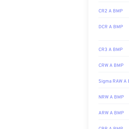
Link utili:
CR2 A BMP
https://en.wik
DCR A BMP
https://docs.
CR3 A BMP
CRW A BMP
Sigma RAW A
NRW A BMP
ARW A BMP