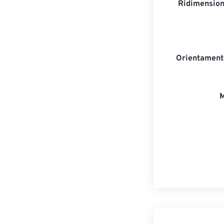
Ridimension
Orientament
M