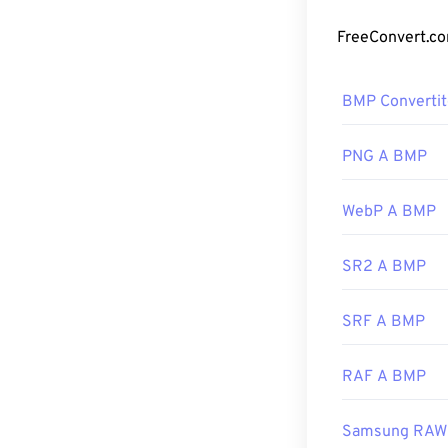
compressione, i
Come apri
BMP Convertit
Il formato BMP 
facilmente nell
Microsoft. Nono
PNG A BMP
dispositivo, o
D
applicazioni.
WebP A BMP
SR2 A BMP
Oltre ad aprire 
. Se è necessari
CorelDRAW
. A
SRF A BMP
Microsoft
Phot
RAF A BMP
Sviluppato da:
Samsung RAW
Data di rilascio