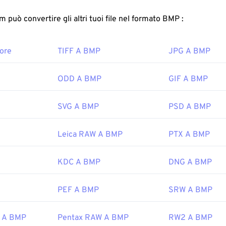
 file BMP sono solitamente di grandi dimensioni.
FreeConvert.com può convertire gli altri tuoi file nel formato BMP :
re un file BMP?
ore
TIFF A BMP
JPG A BMP
può essere dipendente dal dispositivo o indipendente. Il form
'applicazione
Microsoft Paint
ed è spesso associato ai sistemi o
stante l'associazione con Microsoft, un formato BMP indipend
ODD A BMP
GIF A BMP
IB
, può essere aperto su quasi tutti i dispositivi, sistemi opera
SVG A BMP
PSD A BMP
Leica RAW A BMP
PTX A BMP
i file BMP, è possibile utilizzarne molte altre per crearli, come
A
o convertire il file BMP in un'immagine vettoriale, si consiglia d
ltre applicazioni che possono aprire i file BMP includono Adob
KDC A BMP
DNG A BMP
os
,
Apple Preview
,
Apple Photos
e
ColorStrokes
.
PEF A BMP
SRW A BMP
Microsoft Corporation
 A BMP
Pentax RAW A BMP
RW2 A BMP
 iniziale:
20 novembre 1985