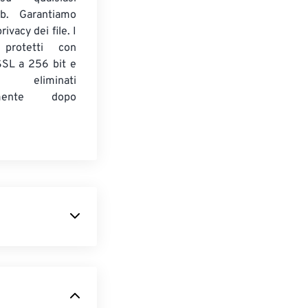
b. Garantiamo
ivacy dei file. I
 protetti con
 SSL a 256 bit e
 eliminati
amente dopo
imensionali,
trice di punti
MP è utilizzato
lla mancanza di