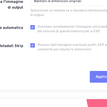
Mantieni le dimensioni originali
a l'immagine
di output
Selezionare un metodo se si desidera ridimension
di output.
Orientare correttamente l'immagine utilizzando
o automatico
del sensore di gravità memorizzati in EXIF
Rimuovi dall'immagine eventuali profili, EXIF ​​
etadati Strip
commenti per ridurne le dimensioni
Applic
Reimposta tut
Applica da p