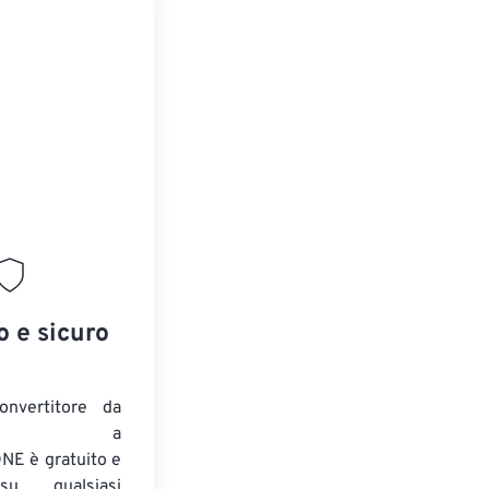
o e sicuro
onvertitore da
ENTE a
E è gratuito e
su qualsiasi