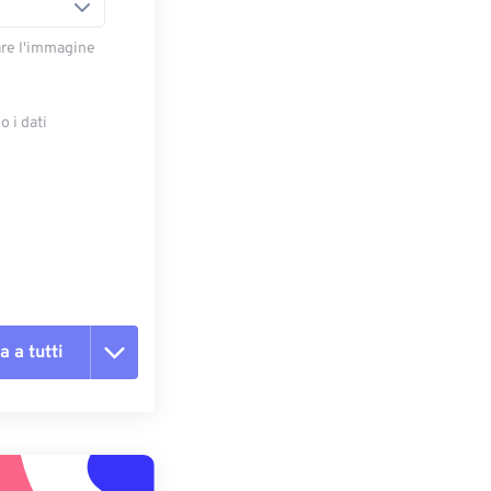
are l'immagine
 i dati
e
a a tutti
te le opzioni
reimpostazione