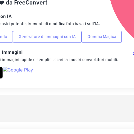
❤️
da
FreeConvert
Salva come p
con IA
nostri potenti strumenti di modifica foto basati sull’IA.
ondo
Generatore di Immagini con IA
Gomma Magica
i Immagini
 immagini rapide e semplici, scarica i nostri convertitori mobili.