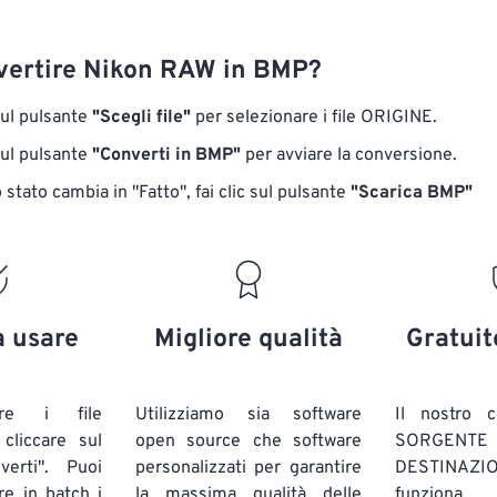
ertire Nikon RAW in BMP?
sul pulsante
"Scegli file"
per selezionare i file ORIGINE.
sul pulsante
"Converti in BMP"
per avviare la conversione.
stato cambia in "Fatto", fai clic sul pulsante
"Scarica BMP"
a usare
Migliore qualità
Gratuit
are i file
Utilizziamo sia software
Il nostro c
liccare sul
open source che software
SORG
verti". Puoi
personalizzati per garantire
DESTINAZION
ire in batch
i
la massima qualità delle
funziona 