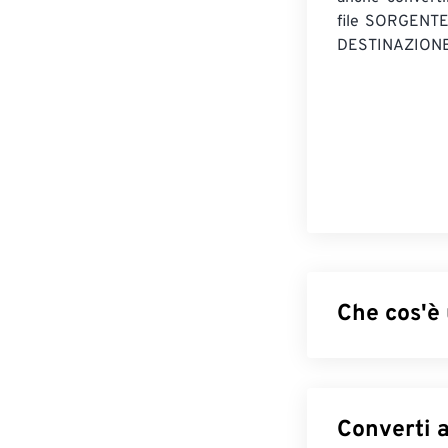
file SORGENT
DESTINAZIONE
Che cos'è
Bitmap (BMP) è 
generalmente se
chiamata
grafic
principalmente 