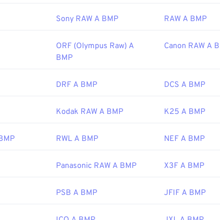
Sony RAW A BMP
RAW A BMP
ipedia.org/wiki/BMP_file_format
ORF (Olympus Raw) A
Canon RAW A 
microsoft.com/en-us/windows/win32/gdi/bitmaps
BMP
DRF A BMP
DCS A BMP
Kodak RAW A BMP
K25 A BMP
 BMP
RWL A BMP
NEF A BMP
Panasonic RAW A BMP
X3F A BMP
PSB A BMP
JFIF A BMP