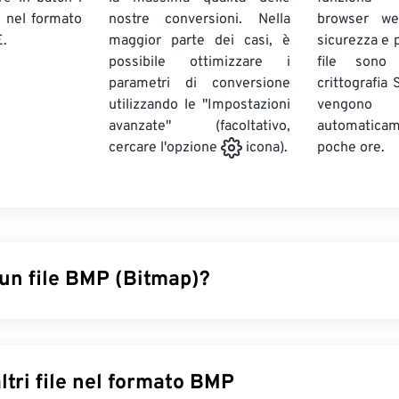
E
nel formato
nostre conversioni. Nella
browser we
.
maggior parte dei casi, è
sicurezza e pr
possibile ottimizzare i
file sono
parametri di conversione
crittografia
utilizzando le "Impostazioni
vengono
avanzate" (facoltativo,
automatic
poche ore.
cercare l'opzione
icona).
 un file BMP (Bitmap)?
un formato di file
basato su pixel
che memorizza immagini bid
nza alcuna compressione. BMP utilizza una struttura dati a ma
a raster
, che stabilisce la
profondità di colore
dell'immagine. B
Converti altri file nel formato BMP
per la pubblicazione digitale di fotografie. Tuttavia, a causa de