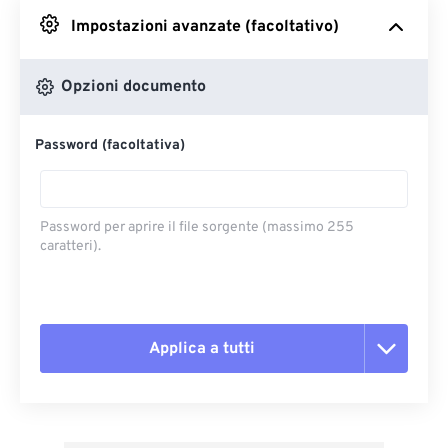
Impostazioni avanzate (facoltativo)
Da Google Drive
Opzioni documento
Da OneDrive
Password (facoltativa)
Dall'URL
Password per aprire il file sorgente (massimo 255
caratteri).
Applica a tutti
Reimposta tutte le opzioni
Applica da preimpostazione