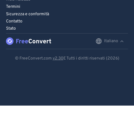
Termini
Sicurezza e conformità
Contatto
Stato
Italiano
English
Deutsch
© FreeConvert.com
v2.30
E Tutti i diritti riservati (2026)
Español
Français
Português
Italiano
Dutch
日本語