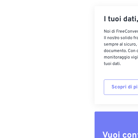
I tuoi dati
Noi di FreeConvert
Il nostro solido f
sempre al sicuro,
documento. Con cr
monitoraggio vigi
tuoi dati.
Scopri di p
Vuoi con