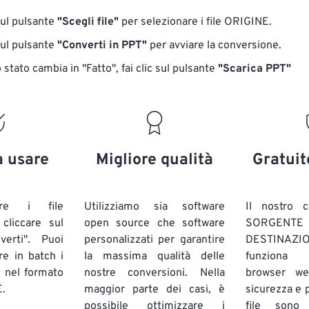
sul pulsante
"Scegli file"
per selezionare i file ORIGINE.
sul pulsante
"Converti in PPT"
per avviare la conversione.
stato cambia in "Fatto", fai clic sul pulsante
"Scarica PPT"
a usare
Migliore qualità
Gratuit
are i file
Utilizziamo sia software
Il nostro c
liccare sul
open source che software
SORG
verti". Puoi
personalizzati per garantire
DESTINAZION
ire in batch
i
la massima qualità delle
funziona 
E
nel formato
nostre conversioni. Nella
browser we
.
maggior parte dei casi, è
sicurezza e pr
possibile ottimizzare i
file sono