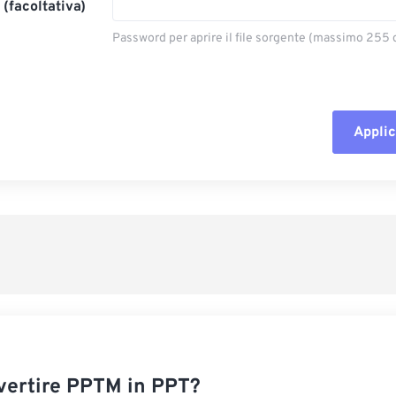
(facoltativa)
Password per aprire il file sorgente (massimo 255 c
Applic
Reimposta tut
Applica da p
Salva come p
ertire PPTM in PPT?