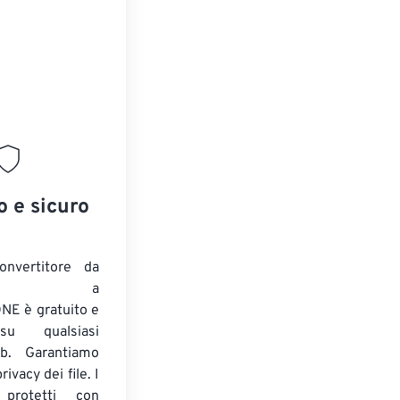
o e sicuro
onvertitore da
ENTE a
E è gratuito e
su qualsiasi
b. Garantiamo
ivacy dei file. I
 protetti con