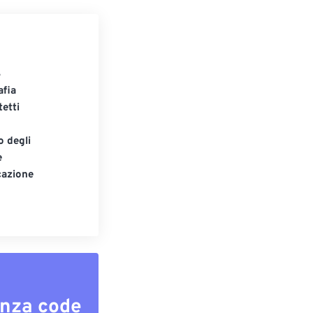
S
afia
tetti
o degli
e
cazione
enza code