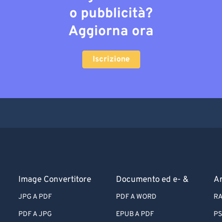
o pubblicità?
Aggiorna ora
Iscrizione
Image Convertitore
Documento ed e- &
Ar
JPG A PDF
PDF A WORD
RA
PDF A JPG
EPUB A PDF
PS