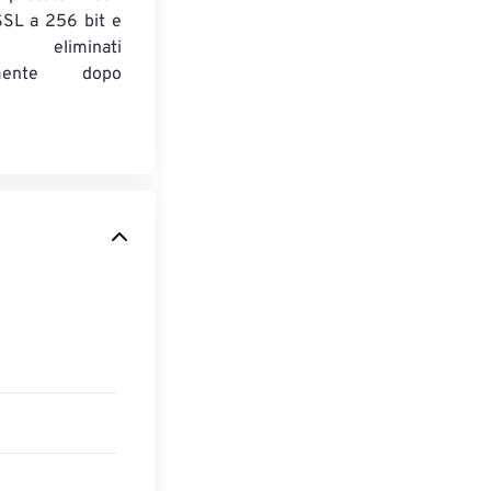
 SSL a 256 bit e
 eliminati
amente dopo