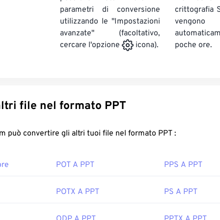
parametri di conversione
crittografia
utilizzando le "Impostazioni
vengono
avanzate" (facoltativo,
automatic
poche ore.
cercare l'opzione
icona).
Converti altri file nel formato PPT
FreeConvert.com può convertire gli altri tuoi file nel formato PPT :
ore
POT A PPT
PPS A PPT
POTX A PPT
PS A PPT
ODP A PPT
PPTX A PPT