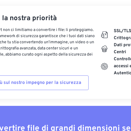
, la nostra priorità
 non ci limitiamo a convertire i file: li proteggiamo.
SSL/TL
ramework di sicurezza garantisce che i tuoi dati siano
Crittogr
 che tu stia convertendo un'immagine, un video o un
Dati pro
ittografia avanzata, data center sicuri e un
Centri
le, abbiamo curato ogni aspetto della sicurezza dei
Controll
accessi 
Autenti
iù sul nostro impegno per la sicurezza
vertire file di grandi dimensioni s