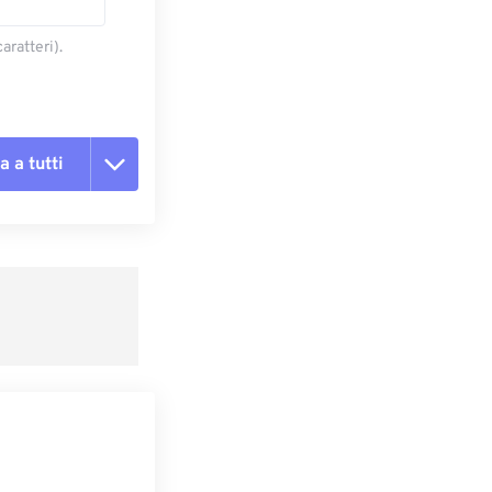
aratteri).
a a tutti
te le opzioni
reimpostazione
redefinito