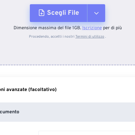
Scegli File
Dimensione massima del file 1GB.
Iscrizione
per di più
Dal dispositivo
Procedendo, accetti i nostri
Termini di utilizzo
.
Da Dropbox
Da Google Drive
ni avanzate (facoltativo)
Da OneDrive
ocumento
Dall'URL