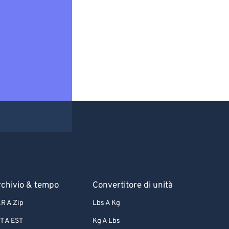
chivio & tempo
Convertitore di unità
R A Zip
Lbs A Kg
T A EST
Kg A Lbs