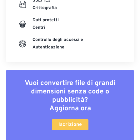
SSL/TLS
Crittografia
Dati protetti
Centri
Controllo degli accessi e
Autenticazione
Vuoi convertire file di grandi
dimensioni senza code o
pubblicità?
Aggiorna ora
Iscrizione