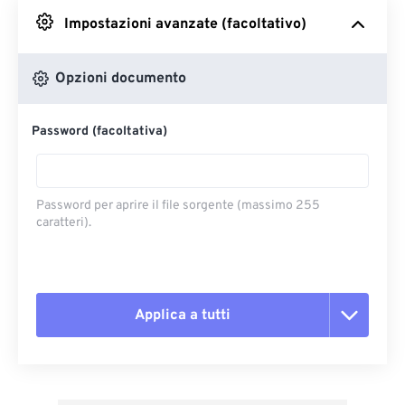
Impostazioni avanzate (facoltativo)
Da Google Drive
Opzioni documento
Da OneDrive
Password (facoltativa)
Dall'URL
Password per aprire il file sorgente (massimo 255
caratteri).
Applica a tutti
Reimposta tutte le opzioni
Applica da preimpostazione