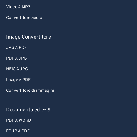
Video A MP3
Convertitore audio
Image Convertitore
JPG A PDF
PDF A JPG
HEIC A JPG
Image A PDF
Convertitore di immagini
Documento ed e- &
PDF A WORD
EPUB A PDF