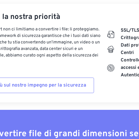
, la nostra priorità
 non ci limitiamo a convertire i file: li proteggiamo.
SSL/TL
ramework di sicurezza garantisce che i tuoi dati siano
Crittogr
 che tu stia convertendo un'immagine, un video o un
Dati pro
ittografia avanzata, data center sicuri e un
Centri
le, abbiamo curato ogni aspetto della sicurezza dei
Controll
accessi 
Autenti
iù sul nostro impegno per la sicurezza
vertire file di grandi dimensioni s