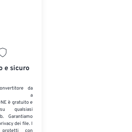
o e sicuro
onvertitore da
ENTE a
E è gratuito e
su qualsiasi
b. Garantiamo
ivacy dei file. I
 protetti con