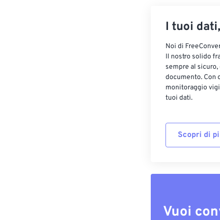
I tuoi dati
Noi di FreeConvert
Il nostro solido f
sempre al sicuro,
documento. Con cr
monitoraggio vigi
tuoi dati.
Scopri di p
Vuoi con