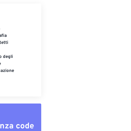
S
afia
tetti
o degli
e
cazione
enza code