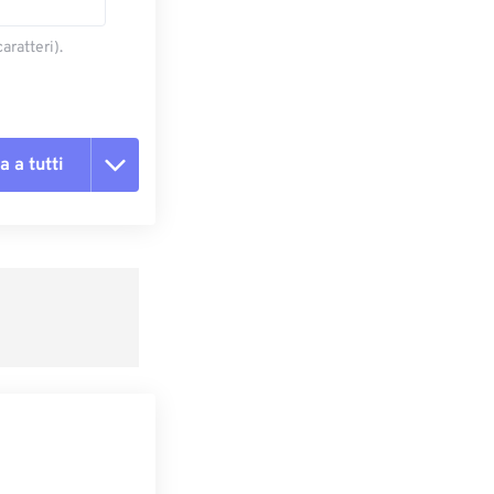
aratteri).
a a tutti
te le opzioni
reimpostazione
redefinito