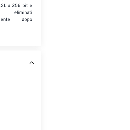
 SSL a 256 bit e
 eliminati
amente dopo