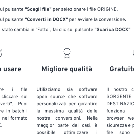
sul pulsante
"Scegli file"
per selezionare i file ORIGINE.
sul pulsante
"Converti in DOCX"
per avviare la conversione.
stato cambia in "Fatto", fai clic sul pulsante
"Scarica DOCX"
a usare
Migliore qualità
Gratuit
are i file
Utilizziamo sia software
Il nostro c
liccare sul
open source che software
SORG
verti". Puoi
personalizzati per garantire
DESTINAZION
ire in batch
i
la massima qualità delle
funziona 
E
nel formato
nostre conversioni. Nella
browser we
.
maggior parte dei casi, è
sicurezza e pr
possibile ottimizzare i
file sono