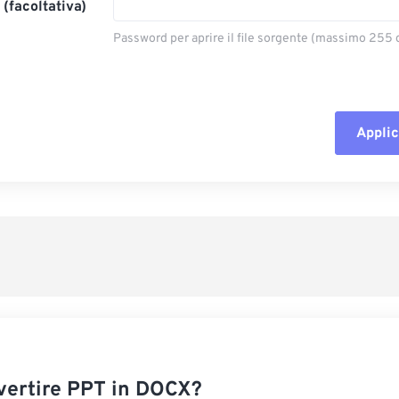
(facoltativa)
Password per aprire il file sorgente (massimo 255 c
Applic
Reimposta tut
Applica da p
Salva come p
ertire PPT in DOCX?