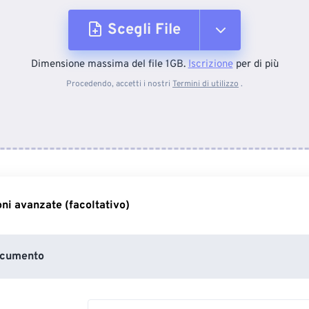
Scegli File
Dimensione massima del file 1GB.
Iscrizione
per di più
Dal dispositivo
Procedendo, accetti i nostri
Termini di utilizzo
.
Da Dropbox
Da Google Drive
ni avanzate (facoltativo)
Da OneDrive
ocumento
Dall'URL