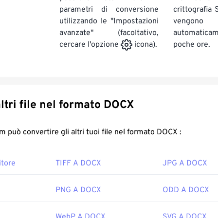
parametri di conversione
crittografia
utilizzando le "Impostazioni
vengono
avanzate" (facoltativo,
automatic
poche ore.
cercare l'opzione
icona).
Converti altri file nel formato DOCX
FreeConvert.com può convertire gli altri tuoi file nel formato DOCX :
tore
TIFF A DOCX
JPG A DOCX
PNG A DOCX
ODD A DOCX
WebP A DOCX
SVG A DOCX