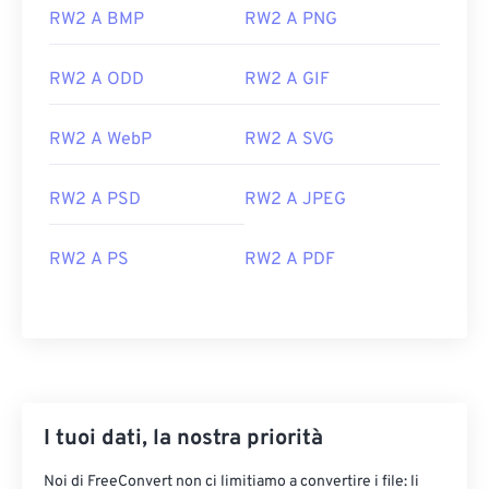
Il programma predefinito per aprire RW2 è
RW2 A BMP
RW2 A PNG
PHOTOfunSTUDIO
di Panasonic. Su Microsoft
Windows (Windows) e macOS, utilizza prodotti
RW2 A ODD
RW2 A GIF
Adobe, come
Photoshop
,
Photoshop Elements
o
Photoshop Lightroom
. Su Linux/Unix, utilizza
RW2 A WebP
RW2 A SVG
darktable
, che è open source, multipiattaforma e
gratuito.
RW2 A PSD
RW2 A JPEG
Altri visualizzatori gratuiti da provare sono
XnView
MP
,
RawTherapee
e
IrfanView
. Un visualizzatore a
RW2 A PS
RW2 A PDF
pagamento è
FastRawViewer
. Su Windows, il
codec
LUMIX RAW
è un visualizzatore compatibile.
Sviluppato da:
Panasonic
Versione iniziale:
maggio 2014
I tuoi dati, la nostra priorità
Noi di FreeConvert non ci limitiamo a convertire i file: li