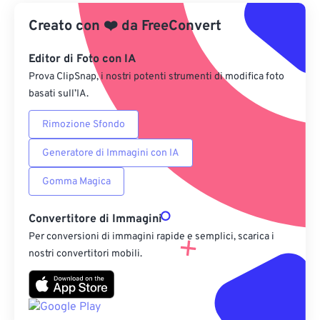
Creato con
❤️
Da Google Drive
da
FreeConvert
Editor di Foto con IA
Da OneDrive
Prova ClipSnap, i nostri potenti strumenti di modifica foto
basati sull’IA.
Dall'URL
Rimozione Sfondo
Generatore di Immagini con IA
Gomma Magica
Convertitore di Immagini
Per conversioni di immagini rapide e semplici, scarica i
nostri convertitori mobili.