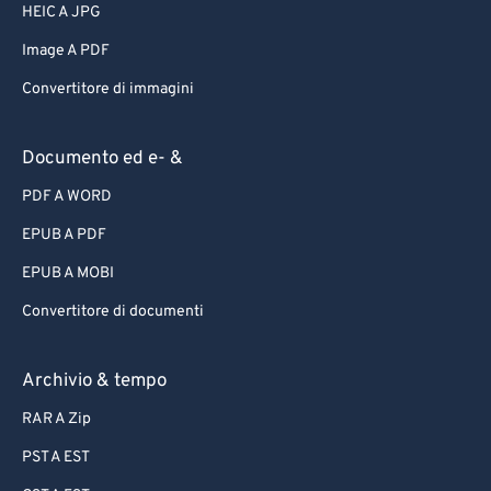
HEIC A JPG
Image A PDF
Convertitore di immagini
Documento ed e- &
PDF A WORD
EPUB A PDF
EPUB A MOBI
Convertitore di documenti
Archivio & tempo
RAR A Zip
PST A EST