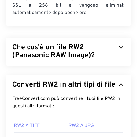
SSL a 256 bit e vengono eliminati
automaticamente dopo poche ore.
Che cos'è un file RW2
(Panasonic RAW Image)?
Panasonic RAW Image (RW2) è un'immagine
non
elaborata
scattata con una fotocamera
Panasonic
Converti RW2 in altri tipi di file
Lumix
. I file RAW, come RW2 (e
altri
)
,
offrono a
fotografi e fotografi un controllo completo
sull'elaborazione di un file immagine, che
FreeConvert.com può convertire i tuoi file RW2 in
rappresenta il principale
questi altri formati:
vantaggio
di lavorare con
RW2.
RW2 A TIFF
RW2 A JPG
Come aprire un file RW2?