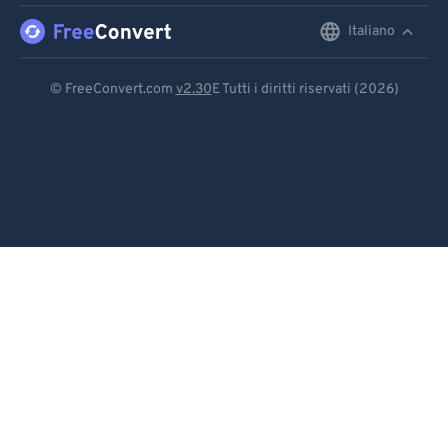
Italiano
English
Deutsch
© FreeConvert.com
v2.30
E Tutti i diritti riservati (2026)
Español
Français
Português
Italiano
Dutch
日本語
简体中文
繁體中文
한국어