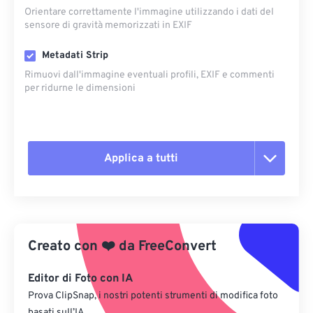
Orientare correttamente l'immagine utilizzando i dati del
sensore di gravità memorizzati in EXIF
Metadati Strip
Rimuovi dall'immagine eventuali profili, EXIF ​​e commenti
per ridurne le dimensioni
Applica a tutti
Reimposta tutte le opzioni
Applica da preimpostazione
Creato con
❤️
da
FreeConvert
Salva come predefinito
Editor di Foto con IA
Prova ClipSnap, i nostri potenti strumenti di modifica foto
basati sull’IA.