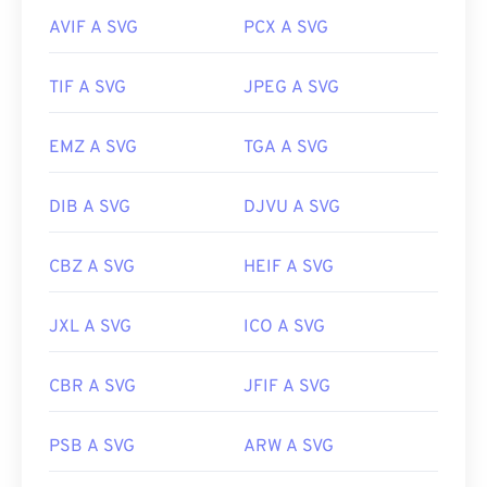
Per la conversione in formati di file non vettoriali,
AVIF A SVG
PCX A SVG
provate i nostri strumenti
da SVG a GIF
o
da SVG a
PDF
. Per convertire file vettoriali, come da SVG a
JPG, provate i nostri strumenti
da SVG a JPG
o
da
TIF A SVG
JPEG A SVG
SVG a PNG
.
EMZ A SVG
TGA A SVG
Sviluppato da:
World Wide Web Consortium (W3C)
DIB A SVG
DJVU A SVG
Data di rilascio iniziale:
4 settembre 2001
Link utili:
CBZ A SVG
HEIF A SVG
https://www.lifewire.com/svg-file-4120603
JXL A SVG
ICO A SVG
https://en.wikipedia.org/wiki/Scalable_Vector_Graphics
CBR A SVG
JFIF A SVG
PSB A SVG
ARW A SVG