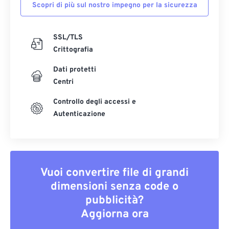
Scopri di più sul nostro impegno per la sicurezza
SSL/TLS
Crittografia
Dati protetti
Centri
Controllo degli accessi e
Autenticazione
Vuoi convertire file di grandi
dimensioni senza code o
pubblicità?
Aggiorna ora