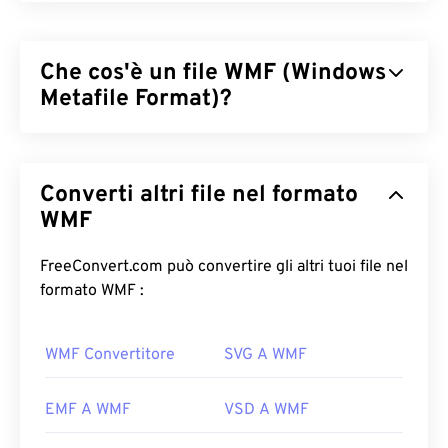
Che cos'è un file WMF (Windows
Metafile Format)?
Windows Metafile Format (WMF) è un formato di file
di Microsoft Windows (Windows) in grado di
Converti altri file nel formato
memorizzare immagini vettoriali e bitmap.
Microsoft ha progettato WMF per condividere dati
WMF
grafici tra le applicazioni Microsoft. WMF è il
precursore a 16 bit dell'Enhanced Windows Metafile
FreeConvert.com può convertire gli altri tuoi file nel
(EMF) a 32 bit.
formato WMF :
Come aprire un file WMF?
WMF Convertitore
SVG A WMF
WMF si apre facilmente su Windows con programmi
di grafica compatibili, come
CorelDraw Graphics
EMF A WMF
VSD A WMF
Suite
. Un altro programma popolare che può aprire