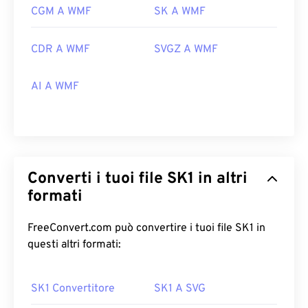
WMF sia su Windows che su macOS è
Adobe
CGM A WMF
SK A WMF
Illustrator
.
Un visualizzatore alternativo da provare è
XnView
CDR A WMF
SVGZ A WMF
MP
, multipiattaforma e gratuito. Tra i programmi
che possono aprire WMF su Windows ci sono
AI A WMF
PhotoFiltre Studio
,
Ability Photopaint
e
Ultimate
Paint
. Su macOS, una buona alternativa è
WMF
Converter Pro
.
Sviluppato da:
Microsoft
Versione iniziale:
1992
Converti i tuoi file SK1 in altri
formati
FreeConvert.com può convertire i tuoi file SK1 in
questi altri formati:
SK1 Convertitore
SK1 A SVG