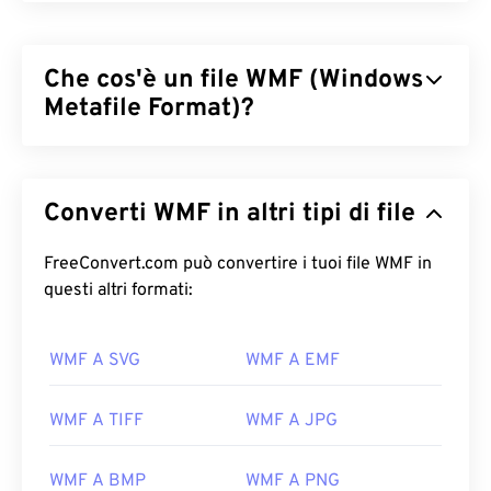
Che cos'è un file WMF (Windows
Metafile Format)?
Windows Metafile Format (WMF) è un formato di file
di Microsoft Windows (Windows) in grado di
Converti WMF in altri tipi di file
memorizzare immagini vettoriali e bitmap.
Microsoft ha progettato WMF per condividere dati
grafici tra le applicazioni Microsoft. WMF è il
FreeConvert.com può convertire i tuoi file WMF in
precursore a 16 bit dell'Enhanced Windows Metafile
questi altri formati:
(EMF) a 32 bit.
WMF A SVG
WMF A EMF
Come aprire un file WMF?
WMF si apre facilmente su Windows con programmi
WMF A TIFF
WMF A JPG
di grafica compatibili, come
CorelDraw Graphics
Suite
. Un altro programma popolare che può aprire
WMF A BMP
WMF A PNG