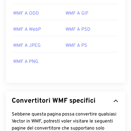
WMF sia su Windows che su macOS è
Adobe
Illustrator
.
WMF A ODD
WMF A GIF
Un visualizzatore alternativo da provare è
XnView
MP
, multipiattaforma e gratuito. Tra i programmi
WMF A WebP
WMF A PSD
che possono aprire WMF su Windows ci sono
PhotoFiltre Studio
,
Ability Photopaint
e
Ultimate
WMF A JPEG
WMF A PS
Paint
. Su macOS, una buona alternativa è
WMF
Converter Pro
.
WMF A PNG
Sviluppato da:
Microsoft
Versione iniziale:
1992
Convertitori WMF specifici
Sebbene questa pagina possa convertire qualsiasi
Vector in WMF, potresti voler visitare le seguenti
pagine del convertitore che supportano solo