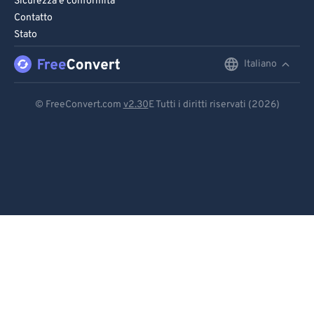
Sicurezza e conformità
Contatto
Stato
Italiano
English
Deutsch
© FreeConvert.com
v2.30
E Tutti i diritti riservati (2026)
Español
Français
Português
Italiano
Dutch
日本語
简体中文