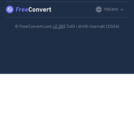
Italiano
English
Deutsch
© FreeConvert.com
v2.30
E Tutti i diritti riservati (2026)
Español
Français
Português
Italiano
Dutch
日本語
简体中文
繁體中文
한국어