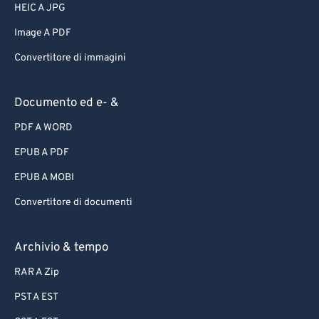
HEIC A JPG
Image A PDF
Convertitore di immagini
Documento ed e- &
PDF A WORD
EPUB A PDF
EPUB A MOBI
Convertitore di documenti
Archivio & tempo
RAR A Zip
PST A EST