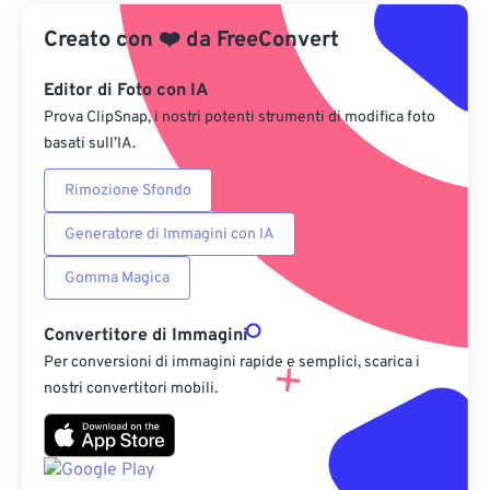
Creato con
❤️
Da Google Drive
da
FreeConvert
Editor di Foto con IA
Da OneDrive
Prova ClipSnap, i nostri potenti strumenti di modifica foto
basati sull’IA.
Dall'URL
Rimozione Sfondo
Generatore di Immagini con IA
Gomma Magica
Convertitore di Immagini
Per conversioni di immagini rapide e semplici, scarica i
nostri convertitori mobili.