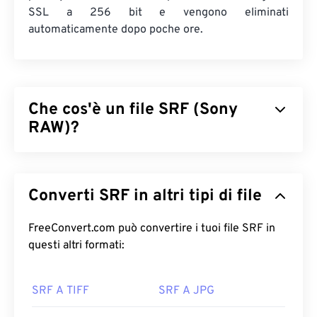
SSL a 256 bit e vengono eliminati
automaticamente dopo poche ore.
Che cos'è un file SRF (Sony
RAW)?
Sony RAW (SRF) è un file immagine RAW prodotto
da una fotocamera
Sony DSC-F828
o
DSC-R1
, che
Converti SRF in altri tipi di file
memorizza i dati dell'immagine RAW, così come
sono stati acquisiti da una fotocamera Sony. È
ottimo per l'editing, poiché contiene tutti i dati di
FreeConvert.com può convertire i tuoi file SRF in
un'immagine così come sono stati acquisiti dal
questi altri formati:
dispositivo ad accoppiamento di carica (CCD)
della
fotocamera. SRF è simile a Sony RAW
(ARW)
, ma
SRF A TIFF
SRF A JPG
SRF è più comune e può memorizzare file
Lightwave Surface 3D
.