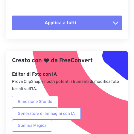
Applica a tutti
Reimposta tutte le opzioni
Applica da preimpostazione
Creato con
❤️
da
FreeConvert
Salva come predefinito
Editor di Foto con IA
Prova ClipSnap, i nostri potenti strumenti di modifica foto
basati sull’IA.
Rimozione Sfondo
Generatore di Immagini con IA
Gomma Magica