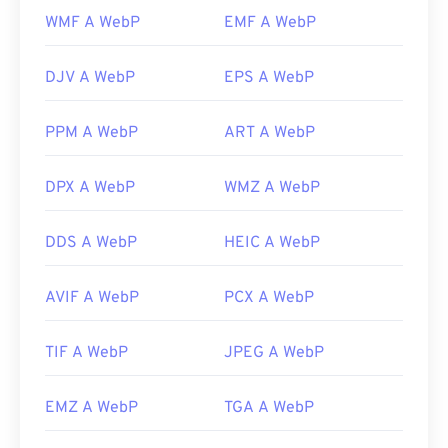
gratuito. I file SRF vengono solitamente convertiti
Pixelmator
e
Photopea
. Prova anche
Corel
WMF A WebP
EMF A WebP
nei più comuni formati JPEG (
PaintShop Pro
. Prima di utilizzare
da SRF a JPG
IrfanView
,
) e
Portable Network Graphics (
Windows Photo Viewer
e
Adobe Photoshop
da SRF a PNG
).
,
assicurati di installare i plugin per l'apertura di
DJV A WebP
EPS A WebP
Sviluppato da:
Sony Corporation
WebP.
Versione iniziale:
agosto 2003
PPM A WebP
ART A WebP
Sviluppato da:
Google
Versione iniziale:
settembre 2010
DPX A WebP
WMZ A WebP
Link utili:
Articolo di Google Developer sulla compressione
DDS A WebP
HEIC A WebP
WebP
Strumenti WebP correlati:
AVIF A WebP
PCX A WebP
Utilizza il nostro
Selettore colori
per scegliere i
colori dalle immagini WebP
TIF A WebP
JPEG A WebP
EMZ A WebP
TGA A WebP