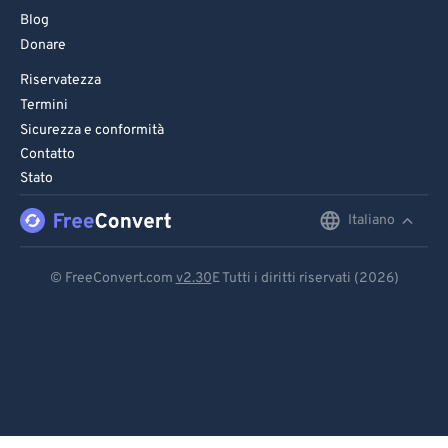
Blog
Donare
Riservatezza
Termini
Sicurezza e conformità
Contatto
Stato
Italiano
English
Deutsch
© FreeConvert.com
v2.30
E Tutti i diritti riservati (2026)
Español
Français
Português
Italiano