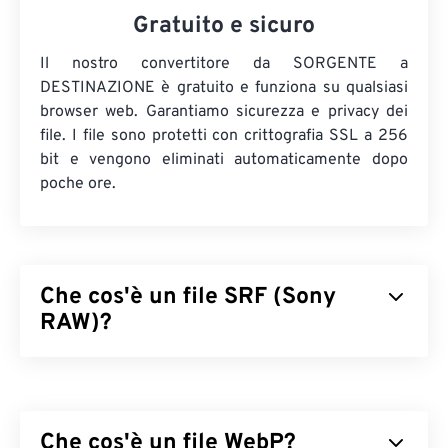
Gratuito e sicuro
Il nostro convertitore da SORGENTE a
DESTINAZIONE è gratuito e funziona su qualsiasi
browser web. Garantiamo sicurezza e privacy dei
file. I file sono protetti con crittografia SSL a 256
bit e vengono eliminati automaticamente dopo
poche ore.
Che cos'è un file SRF (Sony
RAW)?
Sony RAW (SRF) è un file immagine RAW prodotto
da una fotocamera
Sony DSC-F828
o
DSC-R1
, che
memorizza i dati dell'immagine RAW, così come
Che cos'è un file WebP?
sono stati acquisiti da una fotocamera Sony. È