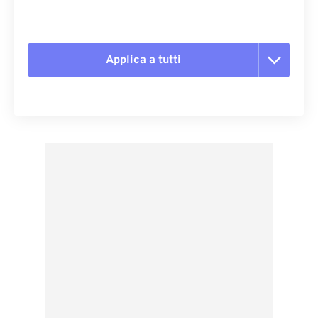
Applica a tutti
Reimposta tutte le opzioni
Applica da preimpostazione
Salva come predefinito