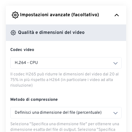
Impostazioni avanzate (facoltativo)
Da Google Drive
Qualità e dimensioni del video
Da OneDrive
Codec video
Dall'URL
H.264 - CPU
Il codec H265 può ridurre le dimensioni del video dal 20 al
75% in più rispetto a H264 (in particolare i video ad alta
risoluzione)
Metodo di compressione
Definisci una dimensione del file (percentuale)
Seleziona "Specifica una dimensione file" per ottenere una
dimensione esatta del file di output. Seleziona "Specifica