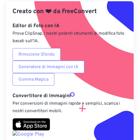
Creato con
❤️
Da Google Drive
da
FreeConvert
Editor di Foto con IA
Da OneDrive
Prova ClipSnap, i nostri potenti strumenti di modifica foto
basati sull’IA.
Dall'URL
Rimozione Sfondo
Generatore di Immagini con IA
Gomma Magica
Convertitore di Immagini
Per conversioni di immagini rapide e semplici, scarica i
nostri convertitori mobili.