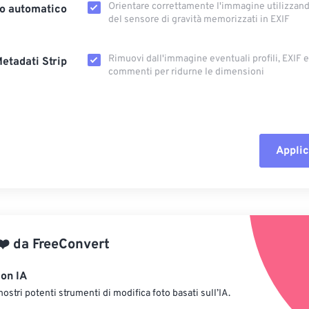
Orientare correttamente l'immagine utilizzando
o automatico
del sensore di gravità memorizzati in EXIF
Rimuovi dall'immagine eventuali profili, EXIF ​​
etadati Strip
commenti per ridurne le dimensioni
Applic
Reimposta tut
Applica da p
❤️
da
FreeConvert
Salva come p
con IA
nostri potenti strumenti di modifica foto basati sull’IA.