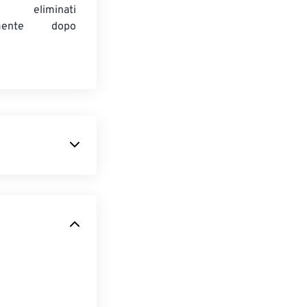
 eliminati
amente dopo
creare
fino al 30% più
à visiva simile.
i.
nziona su tutte