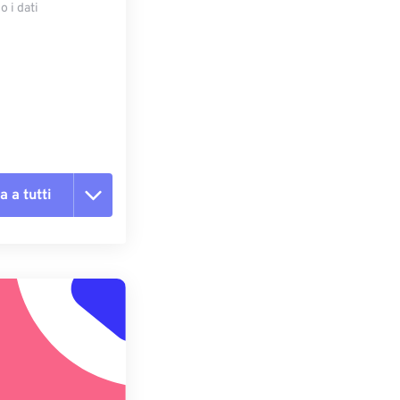
 i dati
e
a a tutti
te le opzioni
reimpostazione
redefinito