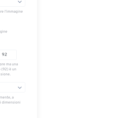
are l'immagine
agine
iore ma una
o (92) è un
ssione.
mente, a
di dimensioni