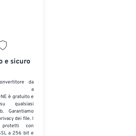
o e sicuro
onvertitore da
ENTE a
E è gratuito e
su qualsiasi
b. Garantiamo
ivacy dei file. I
 protetti con
 SSL a 256 bit e