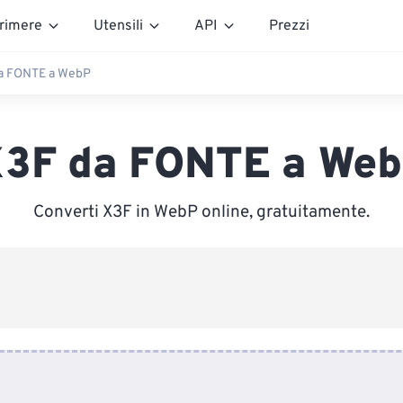
rimere
Utensili
API
Prezzi
a FONTE a WebP
3F da FONTE a We
Converti X3F in WebP online, gratuitamente.