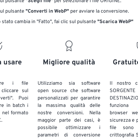
sul pulsante
"Scegli file"
per selezionare i file ORIGINE.
sul pulsante
"Converti in WebP"
per avviare la conversione.
stato cambia in "Fatto", fai clic sul pulsante
"Scarica WebP"
a usare
Migliore qualità
Gratuit
are i file
Utilizziamo sia software
Il nostro c
liccare sul
open source che software
SORG
verti". Puoi
personalizzati per garantire
DESTINAZION
ire in batch
i
la massima qualità delle
funziona 
E
nel formato
nostre conversioni. Nella
browser we
.
maggior parte dei casi, è
sicurezza e pr
possibile ottimizzare i
file sono
parametri di conversione
crittografia