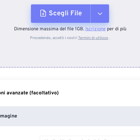
Scegli File
Dimensione massima del file 1GB.
Iscrizione
per di più
Dal dispositivo
Procedendo, accetti i nostri
Termini di utilizzo
.
Da Dropbox
Da Google Drive
ni avanzate (facoltativo)
Da OneDrive
mmagine
Dall'URL