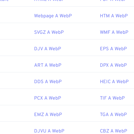
 I file WebP si aprono automaticamente anche su
GIMP
e
Micros
 tutti gli altri browser web supportano il formato WebP.
Webpage A WebP
HTM A WebP
ratuiti alternativi da provare sono
Pixelmator
e
Photopea
. Pro
 Prima di utilizzare
IrfanView
,
Windows Photo Viewer
e
Adobe 
SVGZ A WebP
WMF A WebP
stallare i plugin per l'apertura di WebP.
Google
DJV A WebP
EPS A WebP
le:
settembre 2010
ART A WebP
DPX A WebP
ogle Developer sulla compressione WebP
DDS A WebP
HEIC A WebP
 correlati:
ro
Selettore colori
per scegliere i colori dalle immagini WebP
PCX A WebP
TIF A WebP
EMZ A WebP
TGA A WebP
DJVU A WebP
CBZ A WebP