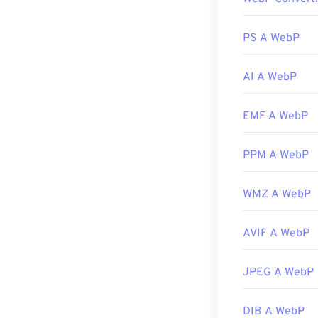
le piattaforme.
Oltre a Chrome,
PS A WebP
Visualizzatori g
PaintShop Pro
.
AI A WebP
assicurati di in
Sviluppato da:
EMF A WebP
Versione inizia
Link utili:
PPM A WebP
Articolo di Go
WMZ A WebP
Strumenti WebP
Utilizza il nost
AVIF A WebP
JPEG A WebP
DIB A WebP