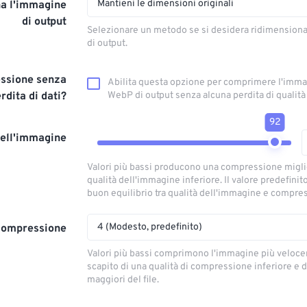
Mantieni le dimensioni originali
a l'immagine
di output
Selezionare un metodo se si desidera ridimension
di output.
ssione senza
Abilita questa opzione per comprimere l'imm
rdita di dati?
WebP di output senza alcuna perdita di qualità
92
dell'immagine
Valori più bassi producono una compressione migl
qualità dell'immagine inferiore. Il valore predefinit
buon equilibrio tra qualità dell'immagine e compre
4 (Modesto, predefinito)
 compressione
Valori più bassi comprimono l'immagine più veloce
scapito di una qualità di compressione inferiore e 
maggiori del file.