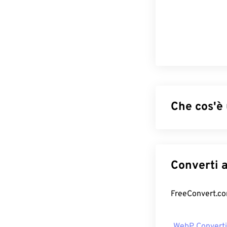
Che cos'è
WebP è un tipo 
immagini ideali
piccole dei file
Le immagini Web
Come apri
Il programma p
WebP Converti