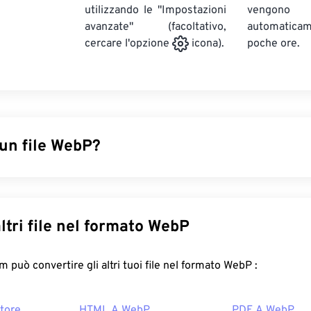
utilizzando le "Impostazioni
vengono
avanzate" (facoltativo,
automatic
poche ore.
cercare l'opzione
icona).
 un file WebP?
di file open source che utilizza
la compressione predittiva
per 
 per pagine web e applicazioni mobili. Le immagini WebP sono 
JPEG (JPG)
e
Portable Network Graphics (PNG)
, con una qualit
Converti altri file nel formato WebP
P si caricano rapidamente su pagine web e applicazioni mobil
re un file WebP?
FreeConvert.com può convertire gli altri tuoi file nel formato WebP :
redefinito per aprire WebP è
Google Chrome (Chrome)
, che fu
tore
HTML A WebP
PDF A WebP