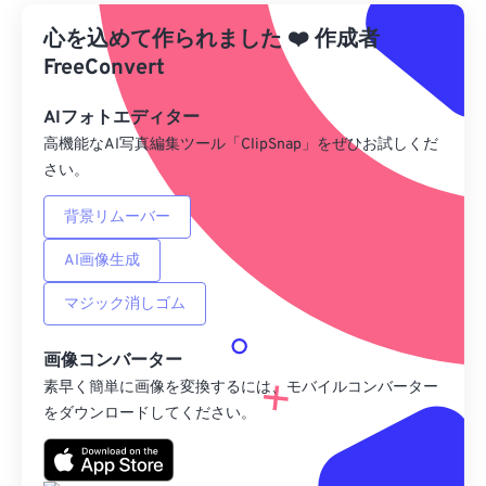
心を込めて作られました
Googleドライブから
❤️
作成者
FreeConvert
OneDriveから
AIフォトエディター
高機能なAI写真編集ツール「ClipSnap」をぜひお試しくだ
さい。
URLから
背景リムーバー
AI画像生成
マジック消しゴム
画像コンバーター
素早く簡単に画像を変換するには、モバイルコンバーター
をダウンロードしてください。