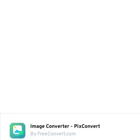
Image Converter - PixConvert
By FreeConvert.com