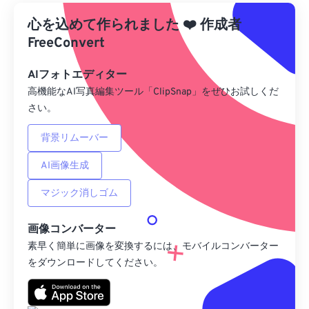
心を込めて作られました
Googleドライブから
❤️
作成者
FreeConvert
OneDriveから
AIフォトエディター
高機能なAI写真編集ツール「ClipSnap」をぜひお試しくだ
さい。
URLから
背景リムーバー
AI画像生成
マジック消しゴム
画像コンバーター
素早く簡単に画像を変換するには、モバイルコンバーター
をダウンロードしてください。