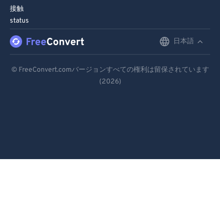
接触
status
日本語
English
Deutsch
© FreeConvert.comバージョンすべての権利は留保されています
(2026)
Español
Français
Português
Italiano
Dutch
日本語
简体中文