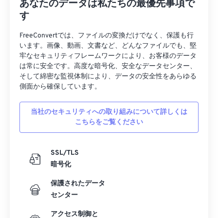
あなたのデータは私たちの最優先事項で
初回リリース:
1993年
す
役立つリンク:
FreeConvertでは、ファイルの変換だけでなく、保護も行
います。画像、動画、文書など、どんなファイルでも、堅
https://de.wikipedia.org/wiki/コミックブックフォ
牢なセキュリティフレームワークにより、お客様のデータ
ーマット
は常に安全です。高度な暗号化、安全なデータセンター、
そして綿密な監視体制により、データの安全性をあらゆる
側面から確保しています。
当社のセキュリティへの取り組みについて詳しくは
こちらをご覧ください
SSL/TLS
暗号化
保護されたデータ
センター
アクセス制御と