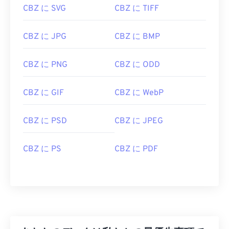
CBZ に SVG
CBZ に TIFF
CBZ ファイルを開くにはどうすれ
ばいいですか?
CBZ に JPG
CBZ に BMP
CBZはデフォルトでフリーウェア
の
CDisplay Comic
Reader
で開きます。CDisplayExも便利なプログラ
CBZ に PNG
CBZ に ODD
ムです。モバイルでは、
Comic Rack
（Android）
と
iComix
（iOS）をお試しください。Linux/Unixで
CBZ に GIF
CBZ に WebP
は
MComixを
お試しください。
CBZ に PSD
CBZ に JPEG
CBZはアーカイブファイル形式であるため、変換す
るにはファイルを抽出し、別のアーカイブファイル
CBZ に PS
CBZ に PDF
形式に再アーカイブする必要があります。あるい
は、ファイルを抽出した後、
CBZからJPG
、
CPZ
からPDF
など、個別に他のファイル形式に変換する
こともできます。
開発者:
CDisplay