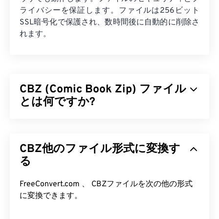
ライバシーを保証します。ファイルは256ビット
SSL暗号化で保護され、数時間後に自動的に削除さ
れます。
CBZ (Comic Book Zip) ファイル
とは何ですか?
Comic Book Zip (CBZ) は、ZIP形式で圧縮・アーカ
イブされたデジタルコミックブックファイルのファ
CBZ他のファイル形式に変換す
イル拡張子です。CBZは、他のZIPファイルと同様
に、
る
ZIPユーティリティ
を使用して解凍できます。
CBZは、コミック電子書籍の作成に便利なファイル
形式です。ファイル形式名の「CB」は、コミック
FreeConvert.com 、 CBZファイルを次の他の形式
ブックファイルが含まれていることを示し、「Z」
に変換できます。
はZIPでアーカイブされていることを示します。