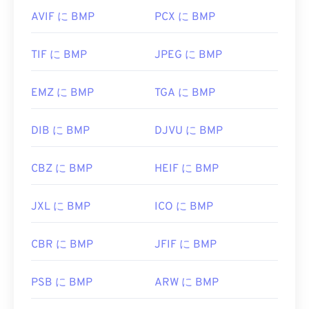
は、
CorelDRAWの
使用を検討してください。BMP
AVIF に BMP
PCX に BMP
ファイルを開くことができる他のアプリケーション
には、Adobe
Photoshop
、Microsoft
Photos
、
TIF に BMP
JPEG に BMP
Apple Preview
、
Apple Photos
、
ColorStrokes
な
どがあります。
EMZ に BMP
TGA に BMP
開発元:
Microsoft Corporation
DIB に BMP
DJVU に BMP
初回リリース:
1985年11月20日
CBZ に BMP
HEIF に BMP
役立つリンク:
https://en.wikipedia.org/wiki/BMP_ファイルフォ
JXL に BMP
ICO に BMP
ーマット
https://docs.microsoft.com/en-
CBR に BMP
JFIF に BMP
us/windows/win32/gdi/ビットマップ
PSB に BMP
ARW に BMP