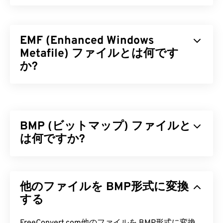
EMF (Enhanced Windows
Metafile) ファイルとは何です
か?
拡張Windowsメタファイル（EMF）は
、Windowsメ
タファイル形式（WMF）
の後継となるビットマッ
プベースのファイル形式です。1ピクセルあたり32
BMP (ビットマップ) ファイルと
ビットの拡張カラーパレットとデバイス非依存機能
を備えたEMFは、WMFの16ビットファイル形式を
は何ですか?
改良したものです。
ビットマップ（BMP）は、
ピクセルベースの
ファ
EMF ファイルを開くにはどうすれ
イル形式で、通常は圧縮なしで2次元画像を保存し
ばいいですか?
他のファイルを BMP形式に変換
ます。BMPは、
ラスターグラフィックス
と呼ばれ
るドットマトリックスデータ構造を採用しており、
する
EMFを開くためのデフォルトのプログラムは
画像の
色深度
を決定します。BMPは主に写真のデ
XnView MP
で、これはどのプラットフォームでも動
ジタル出版に使用されます。ただし、圧縮されてい