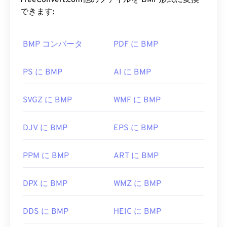
FreeConvert.com他のファイルを BMP形式に変換
作します。Microsoft Windows（Windows）では、
ないため、BMPファイルは通常、サイズが大きく
できます:
WMFを開くための一般的なプログラムは
CorelDraw
なります。
Graphics Suite
です。macOSでは、
WMF Converter
Proを
BMP コンバータ
お試しください。Adobe
PDF に BMP
Illustratorも
EMFを
BMP ファイルを開くにはどうすれ
開くのに優れたプログラムで、WindowsとmacOS
ばいいですか?
の両方で利用できます。
PS に BMP
AI に BMP
BMPはデバイス依存型と非依存型があります。
試してみることのできる代替ビューアとしては、
BMPは
Microsoftペイント
アプリケーションで簡単
PhotoFiltre Studio
、
Ability Photopaint
、Windows
SVGZ に BMP
WMF に BMP
に開くことができ、Microsoftオペレーティングシ
の
Ultimate Paint
などがあります。
ステムに関連付けられることが多いです。
開発元:
Microsoft
DJV に BMP
EPS に BMP
Microsoftとの関連性があるにもかかわらず、デバ
イス非依存型BMP（
DIB
）は、ほぼすべてのデバ
初回リリース:
1992年
イス、オペレーティングシステム、またはアプリケ
PPM に BMP
ART に BMP
ーションで開くことができます。
DPX に BMP
WMZ に BMP
BMPファイルは、
Adobe Illustrator
など、多くのア
DDS に BMP
HEIC に BMP
プリケーションで作成できます。BMPファイルを
ベクターベースの画像に変換する必要がある場合