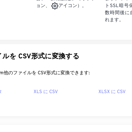
トSSL暗
ョン、
アイコン）。
数時間後に
れます。
ルを CSV形式に変換する
rt.com他のファイルを CSV形式に変換できます:
タ
XLS に CSV
XLSX に CSV