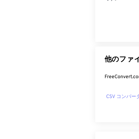
他のファイ
FreeConve
CSV コンバー