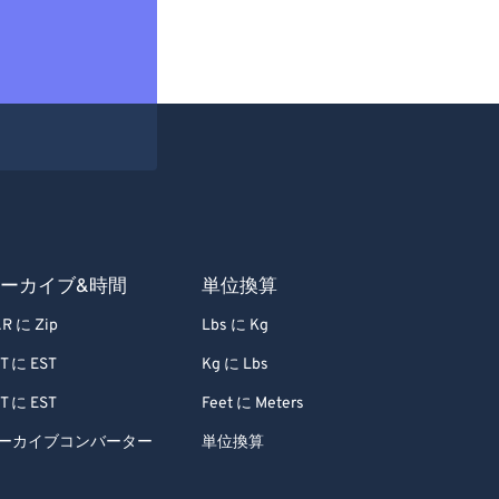
ーカイブ&時間
単位換算
R に Zip
Lbs に Kg
T に EST
Kg に Lbs
T に EST
Feet に Meters
ーカイブコンバーター
単位換算