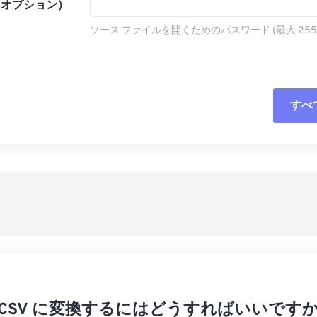
（オプション）
ソース ファイルを開くためのパスワード (最大 255
すべ
すべてのオプシ
プリセットから
プリセットとし
 を CSV に変換するにはどうすればいいですか