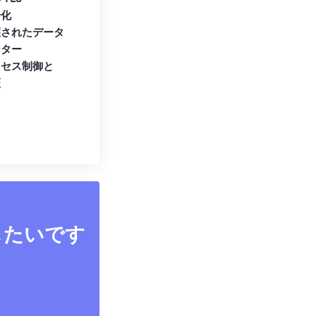
号化
護されたデータ
ンター
クセス制御と
証
したいです