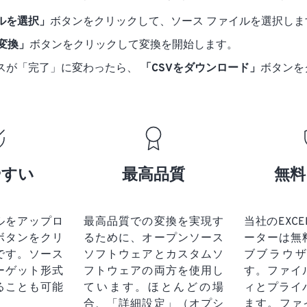
ルを選択」
ボタンをクリックして、ソース ファイルを選択しま
に変換」
ボタンをクリックして変換を開始します。
スが「完了」に変わったら、
「CSVをダウンロード」
ボタンを
やすい
最高品質
無料
ルをアップロ
最高品質での変換を実現す
当社のEXCEL
ボタンをクリ
るために、オープンソース
ーターは無
です。
ソース
ソフトウェアとカスタムソ
ブブラウ
ーゲット形式
フトウェアの両方を使用し
す。ファイ
ることも可能
ています。ほとんどの場
ィとプライ
合、「詳細設定」（オプシ
ます。ファ