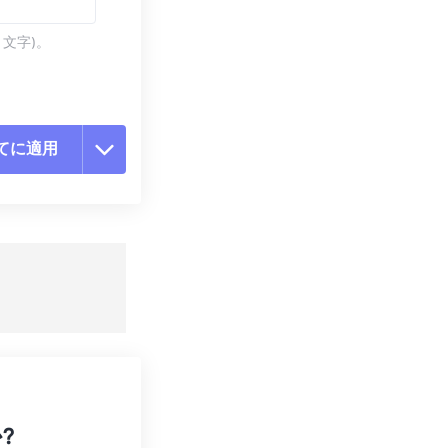
 文字)。
てに適用
ョンをリセット
適用
て保存
?