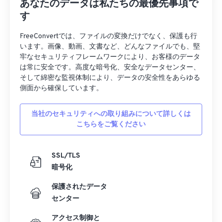
あなたのデータは私たちの最優先事項で
スプラットフォーム、無料の
darktableを
お試しく
す
ださい。他に検討すべきプログラムとしては、
Adobe Photoshop
、
Adobe Photoshop Lightroom
FreeConvertでは、ファイルの変換だけでなく、保護も行
、
HDR Darkroom
、
Zoner Photo Studio
などがあ
います。画像、動画、文書など、どんなファイルでも、堅
ります。
牢なセキュリティフレームワークにより、お客様のデータ
は常に安全です。高度な暗号化、安全なデータセンター、
開発元：
ニコン
そして綿密な監視体制により、データの安全性をあらゆる
初回リリース:
2008年8月
側面から確保しています。
当社のセキュリティへの取り組みについて詳しくは
こちらをご覧ください
SSL/TLS
暗号化
保護されたデータ
センター
アクセス制御と