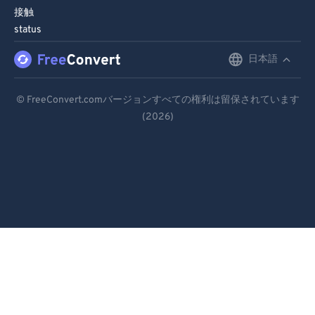
接触
status
日本語
English
Deutsch
© FreeConvert.comバージョンすべての権利は留保されています
(2026)
Español
Français
Português
Italiano
Dutch
日本語
简体中文