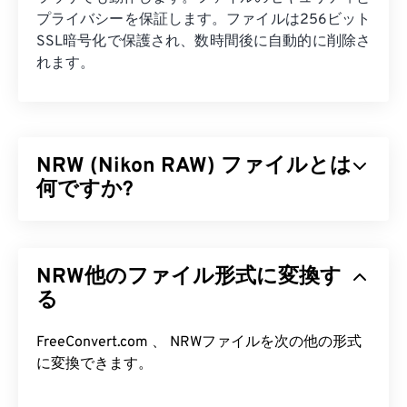
プライバシーを保証します。ファイルは256ビット
SSL暗号化で保護され、数時間後に自動的に削除さ
れます。
NRW (Nikon RAW) ファイルとは
何ですか?
Nikon RAW（NRW）は、
Nikon COOLPIX
シリーズ
をはじめとするNikon製デジタル
一眼レフ
カメラで
NRW他のファイル形式に変換す
生成されるRAW画像ファイル形式です。ニコンは
2008年から、プロ仕様のカメラで未処理画像を撮
る
影・保存するためにNRWを使用しています。
NEF（Nikonの別のRAW形式）と比較して、NRWは
FreeConvert.com 、 NRWファイルを次の他の形式
Windows Imaging Component（WIC）
などの便利
に変換できます。
な機能をサポートしています。