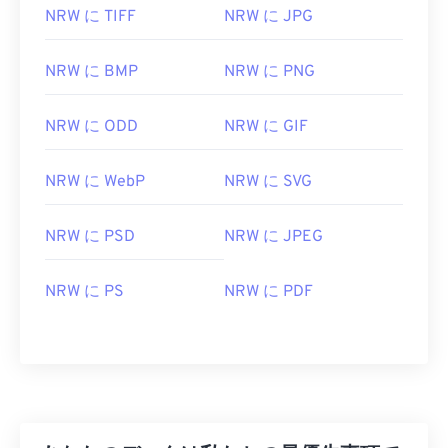
NRW に TIFF
NRW に JPG
NRW ファイルを開くにはどうす
ればいいですか?
NRW に BMP
NRW に PNG
Nikon Capture NX-Dは、
NRWを開くための最も一
般的なプログラムです（Nikon Capture NX 2の後継
NRW に ODD
NRW に GIF
です）。Microsoft Windowsでは、
NRWコーデック
が
NRWをサポートしています。macOSでは、
NRW に WebP
NRW に SVG
Nikon Capture NX-D for Macを
ご利用ください。
ViewNX
は
、Nikonのカメラにバンドルされている
非常に優れたプログラムで、
Capture NX-D
を補完
NRW に PSD
NRW に JPEG
するという利点もあります。
NRW に PS
NRW に PDF
NRWを開くための代替プログラムとしては
、HDR
Darkroom
、
Zoner Photo Studio
、
Corel
PaintShop Pro
などがあります。FreeConvert.com
を使えば、NRWは簡単にJPEG形式に変換できます
（
NRW to JPG
）。NRW用の優れたマルチプラッ
トフォームコンバーターとしては、
XnView MP
が
あります。Linux/Unixでは、オープンソース、クロ