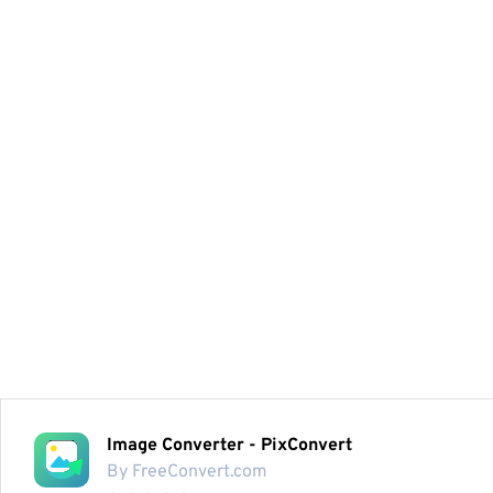
Image Converter - PixConvert
By FreeConvert.com