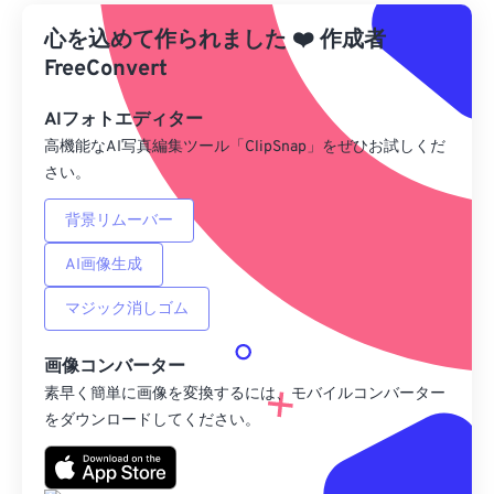
心を込めて作られました
Googleドライブから
❤️
作成者
FreeConvert
OneDriveから
AIフォトエディター
高機能なAI写真編集ツール「ClipSnap」をぜひお試しくだ
さい。
URLから
背景リムーバー
AI画像生成
マジック消しゴム
画像コンバーター
素早く簡単に画像を変換するには、モバイルコンバーター
をダウンロードしてください。