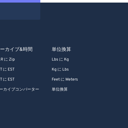
ーカイブ&時間
単位換算
R に Zip
Lbs に Kg
T に EST
Kg に Lbs
T に EST
Feet に Meters
ーカイブコンバーター
単位換算