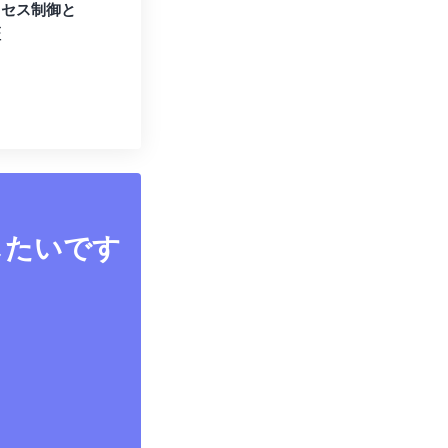
クセス制御と
証
したいです