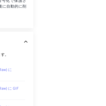
L暗号化で保護さ
後に自動的に削
。
できます。
Raw) に
Raw) に GIF