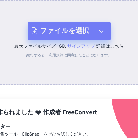
ファイルを選択
最大ファイルサイズ 1GB.
サインアップ
詳細はこちら
デバイスから
続行すると、
利用規約
に同意したことになります。
Dropboxから
Googleドライブから
作られました
❤️
作成者
FreeConvert
OneDriveから
ィター
集ツール「ClipSnap」をぜひお試しください。
URLから