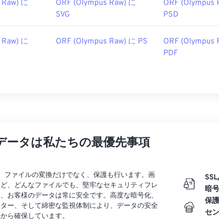
 Raw) に
ORF (Olympus Raw) に
ORF (Olympus 
SVG
PSD
 Raw) に
ORF (Olympus Raw) に PS
ORF (Olympus 
PDF
データは私たちの最優先事項
rtでは、ファイルの変換だけでなく、保護も行います。画
SSL
など、どんなファイルでも、堅牢なセキュリティフレ
暗
り、お客様のデータは常に安全です。高度な暗号化、
保
ンター、そして綿密な監視体制により、データの安全
セ
面から確保しています。