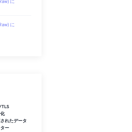
Raw) に
Raw) に
/TLS
号化
護されたデータ
ンター