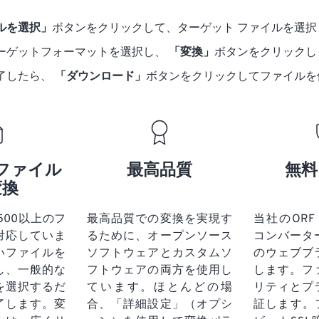
ルを選択」
ボタンをクリックして、ターゲット ファイルを選択
ーゲットフォーマットを選択し、
「変換」
ボタンをクリックし
了したら、
「ダウンロード」
ボタンをクリックしてファイルを
ファイル
最高品質
無料
変換
tは500以上のフ
最高品質での変換を実現す
当社のORF (O
対応していま
るために、オープンソース
コンバータ
いファイルを
ソフトウェアとカスタムソ
のウェブブ
し、一般的な
フトウェアの両方を使用し
します。フ
を選択するだ
ています。ほとんどの場
リティとプ
了します。変
合、「詳細設定」（オプシ
証します。