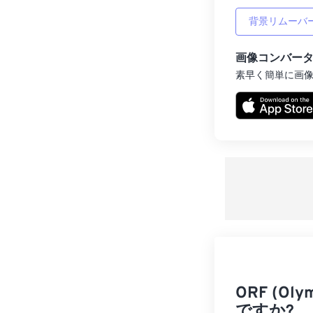
背景リムーバ
画像コンバー
素早く簡単に画
ORF (O
ですか?