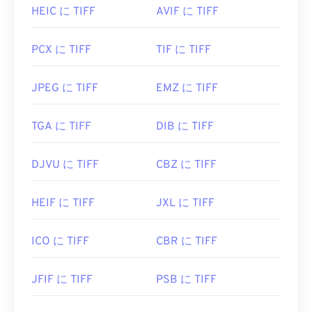
HEIC に TIFF
AVIF に TIFF
開発元:
Aldus Corporation
(現 Adob​​e Inc.)
初回リリース:
1986年
PCX に TIFF
TIF に TIFF
役立つリンク:
JPEG に TIFF
EMZ に TIFF
https://www.adobe.com/creativecloud/file-
types/image/raster/tiff-file.html
TGA に TIFF
DIB に TIFF
https://www.file-extensions.org/tiff-file-extension
DJVU に TIFF
CBZ に TIFF
HEIF に TIFF
JXL に TIFF
ICO に TIFF
CBR に TIFF
JFIF に TIFF
PSB に TIFF