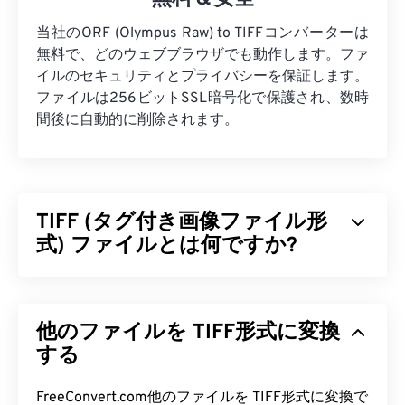
当社のORF (Olympus Raw) to TIFFコンバーターは
無料で、どのウェブブラウザでも動作します。ファ
イルのセキュリティとプライバシーを保証します。
ファイルは256ビットSSL暗号化で保護され、数時
間後に自動的に削除されます。
TIFF (タグ付き画像ファイル形
式) ファイルとは何ですか?
タグ付き画像ファイル形式（TIFF）、別名TIFは、
最も一般的な画像ファイル形式の一つです。TIFFフ
他のファイルを TIFF形式に変換
ァイルが最も広く使用されているのは、デジタル広
告やデスクトップパブリッシングです。TIFFのビッ
する
トマップとラスター構造により、JPEG、ロスレス
圧縮された画像ファイル、レイヤー付き画像、ある
FreeConvert.com他のファイルを TIFF形式に変換で