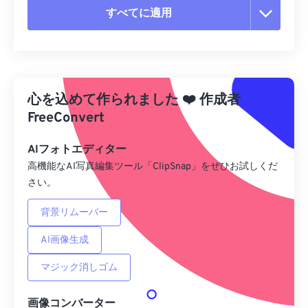
すべてに適用
すべてのオプションをリセット
プリセットから適用
心を込めて作られました
❤️
作成者
プリセットとして保存
FreeConvert
AIフォトエディター
高機能なAI写真編集ツール「ClipSnap」をぜひお試しくだ
さい。
背景リムーバー
AI画像生成
マジック消しゴム
画像コンバーター