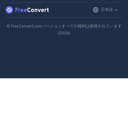
日本語
English
Deutsch
© FreeConvert.comバージョンすべての権利は留保されています
(2026)
Español
Français
Português
Italiano
Dutch
日本語
简体中文
繁體中文
한국어