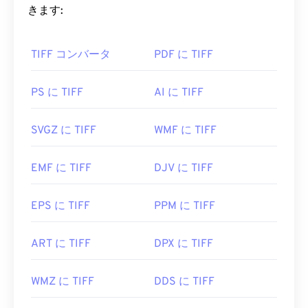
いはページとして
保存
できる柔軟性を備えていま
きます:
す。
TIFF コンバータ
PDF に TIFF
TIFF ファイルを開くにはどうすれ
ばいいですか?
PS に TIFF
AI に TIFF
TIFFファイルを開く最も一般的なプログラムは、
Windowsの場合は
Photo Viewer
、macOSの場合は
SVGZ に TIFF
WMF に TIFF
Apple Preview
です。無料の独立したプログラムと
しては、
XnView MP
があります。TIFFファイルを
EMF に TIFF
DJV に TIFF
開くのに問題がある場合は、
TIFFからJPGへの
コ
ンバーターもご利用いただけます。
EPS に TIFF
PPM に TIFF
ColorStrokes
、GNU Image Manipulation Program (
ART に TIFF
DPX に TIFF
GIMP
)、Adobe
Photoshop
、
ACDSee
などの代替
プログラムも、TIFF ファイルを開いたり処理した
WMZ に TIFF
DDS に TIFF
りするのに役立ちます。