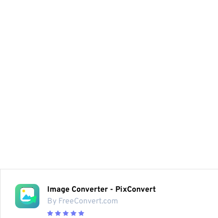
Image Converter - PixConvert
By FreeConvert.com