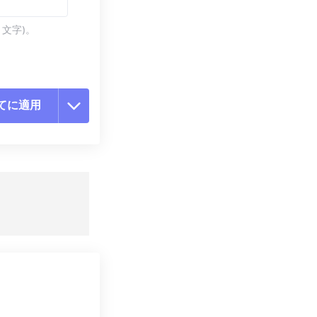
 文字)。
てに適用
ョンをリセット
適用
て保存