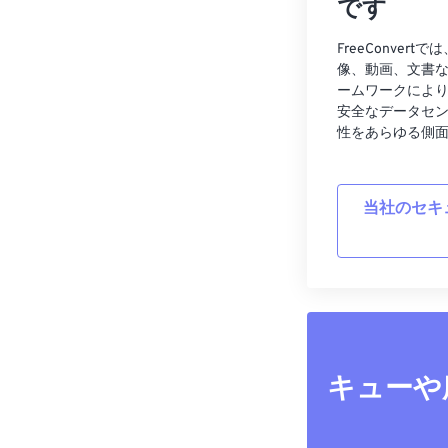
です
FreeConve
像、動画、文書
ームワークによ
安全なデータセ
性をあらゆる側
当社のセキ
キューや