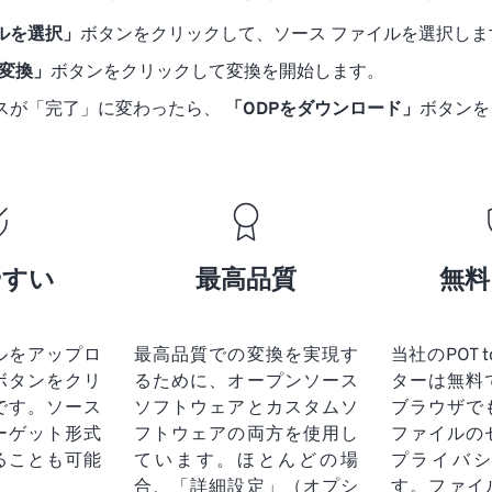
ルを選択」
ボタンをクリックして、ソース ファイルを選択しま
に変換」
ボタンをクリックして変換を開始します。
スが「完了」に変わったら、
「ODPをダウンロード」
ボタンを
やすい
最高品質
無料
ルをアップロ
最高品質での変換を実現す
当社のPOT 
ボタンをクリ
るために、オープンソース
ターは無料
です。
ソース
ソフトウェアとカスタムソ
ブラウザで
ーゲット形式
フトウェアの両方を使用し
ファイルの
ることも可能
ています。ほとんどの場
プライバ
合、「詳細設定」（オプシ
す。ファイ