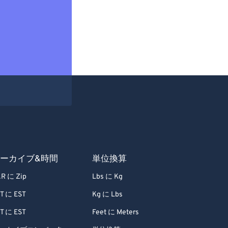
ーカイブ&時間
単位換算
R に Zip
Lbs に Kg
T に EST
Kg に Lbs
T に EST
Feet に Meters