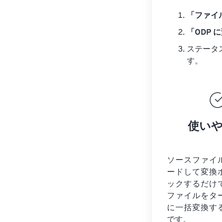
「ファイ
「ODP 
ステータ
す。
使い
ソースファイ
ードして変換
ックするだけ
ファイルを
タ
に一括変換す
です。