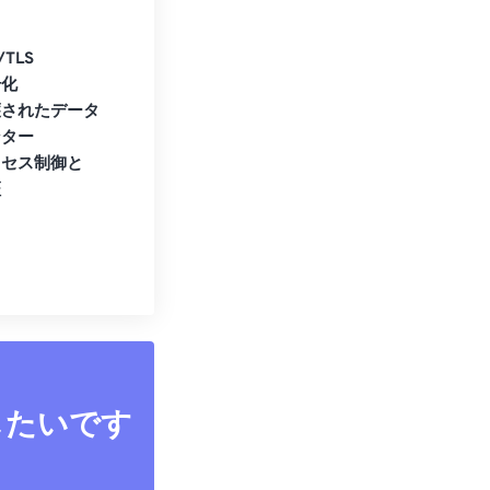
/TLS
号化
護されたデータ
ンター
クセス制御と
証
したいです