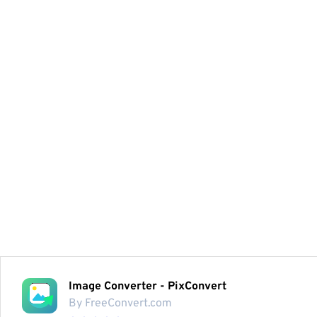
Image Converter - PixConvert
By FreeConvert.com