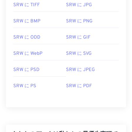
SRW に TIFF
SRW に JPG
Microsoft Windows (Windows) と macOS の両方
で、RWL を開くためのデフォルトのプログラムは
Adob​​e Photoshop Lightroom
です。Windows で
SRW に BMP
SRW に PNG
は、SRW を開くための追加オプションとして
、
Microsoft Camera Codec Pack
と
Adob​​e Photoshop
SRW に ODD
SRW に GIF
があります。macOS では、
Adobe Photoshop for
Mac
を使用してください。Linux/Unix では、
SRW に WebP
SRW に SVG
darktable を
お試しください。
代替ビューアとしては、Windowsと互換性のある
SRW に PSD
SRW に JPEG
Zoner Photo Studio
と
ArcSoft PhotoStudio
があり
ます。PhotoScape
X for Macは
macOSで動作する
SRW に PS
SRW に PDF
ビューアです。
開発元:
Samsung
初回リリース:
2010