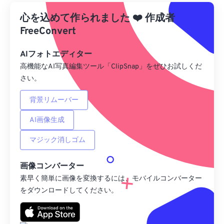
心を込めて作られました
Googleドライブから
❤️
作成者
FreeConvert
OneDriveから
AIフォトエディター
高機能なAI写真編集ツール「ClipSnap」をぜひお試しくだ
さい。
URLから
背景リムーバー
AI画像生成
マジック消しゴム
画像コンバーター
素早く簡単に画像を変換するには、モバイルコンバーター
をダウンロードしてください。