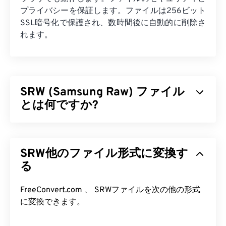
プライバシーを保証します。ファイルは256ビット
SSL暗号化で保護され、数時間後に自動的に削除さ
れます。
SRW (Samsung Raw) ファイル
とは何ですか?
Samsung Raw（SRW）は、Samsungのデジタルカ
メラで撮影されるデフォルトの
RAW
画像形式で
SRW他のファイル形式に変換す
す。プロの写真家は、画像ファイルの処理方法を制
御できるため、SRWファイル形式を使用する大き
る
な利点としてRAWファイルを使用します。
FreeConvert.com 、 SRWファイルを次の他の形式
SRW ファイルを開くにはどうすれ
に変換できます。
ばいいですか?