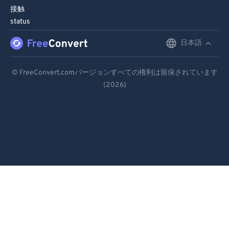
接触
status
日本語
English
Deutsch
© FreeConvert.comバージョンすべての権利は留保されています
(2026)
Español
Français
Português
Italiano
Dutch
日本語
简体中文