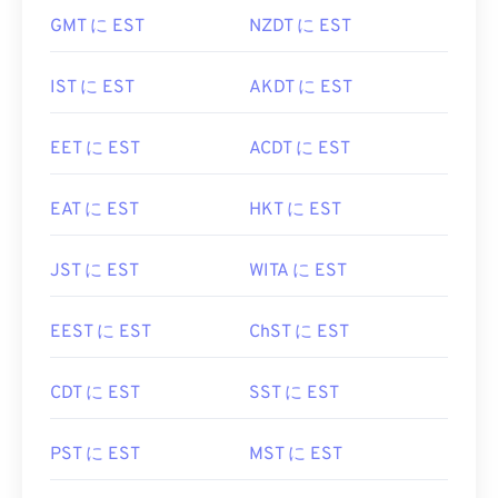
GMT に EST
NZDT に EST
IST に EST
AKDT に EST
EET に EST
ACDT に EST
EAT に EST
HKT に EST
JST に EST
WITA に EST
EEST に EST
ChST に EST
CDT に EST
SST に EST
PST に EST
MST に EST