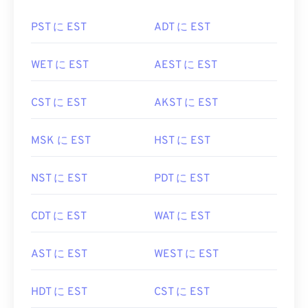
PST に EST
ADT に EST
WET に EST
AEST に EST
CST に EST
AKST に EST
MSK に EST
HST に EST
NST に EST
PDT に EST
CDT に EST
WAT に EST
AST に EST
WEST に EST
HDT に EST
CST に EST