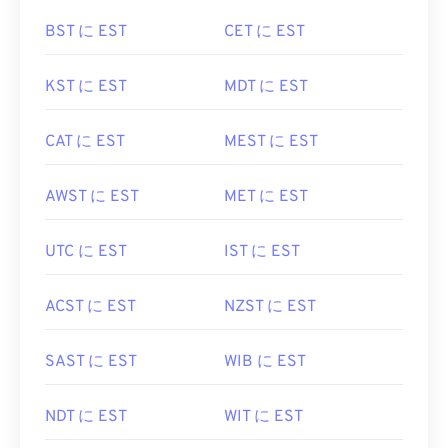
BST に EST
CET に EST
KST に EST
MDT に EST
CAT に EST
MEST に EST
AWST に EST
MET に EST
UTC に EST
IST に EST
ACST に EST
NZST に EST
SAST に EST
WIB に EST
NDT に EST
WIT に EST