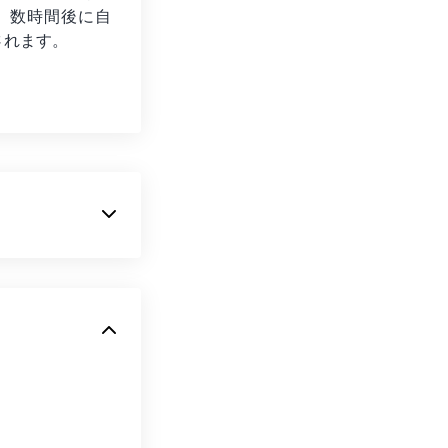
、数時間後に自
されます。
ル形式です。著
、DVDコピーコ
テンツスクラン
ノートパソコ