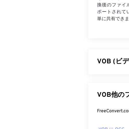
換後のファイ
ポートされて
単に共有でき
VOB (
ビデオオブジェ
作権で保護され
ントロール協会（
VOB他
ブルシステム（
VOB フ
デフォルトでは