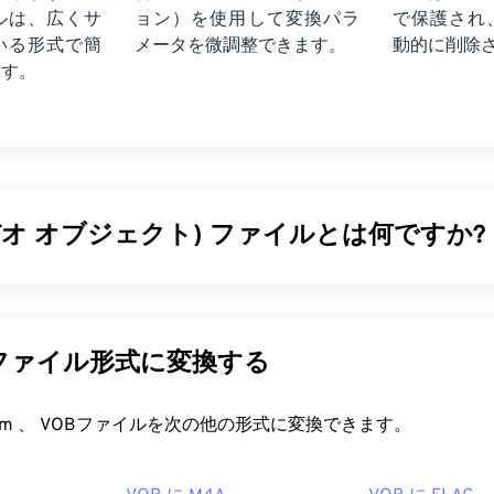
ルは、広くサ
ョン）を使用して変換パラ
で保護され
いる形式で簡
メータを微調整できます。
動的に削除
ます。
ビデオ オブジェクト) ファイルとは何ですか?
クト（VOB）は、
DVD
ムービーファイル用のコンテナファイ
たコンテンツを含む市販のDVDファイルには、ほとんどの場合
DVD CCA）
によってライセンスおよび管理されている
コン
のファイル形式に変換する
CSS）
暗号化などのコピー保護が施されています。
ァイルを開くにはどうすればいいですか?
FreeConvert.com 、 VOBファイルを次の他の形式に変換できます。
、VOBファイルは
Cyber​​link PowerDVD
で開きます。これは、