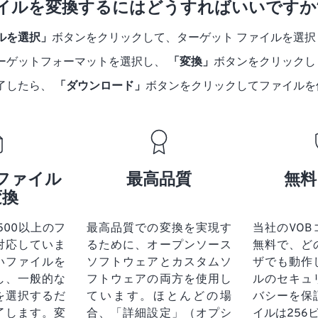
ァイルを変換するにはどうすればいいですか
ルを選択」
ボタンをクリックして、ターゲット ファイルを選択
ーゲットフォーマットを選択し、
「変換」
ボタンをクリックし
了したら、
「ダウンロード」
ボタンをクリックしてファイルを
ファイル
最高品質
無料
変換
tは500以上のフ
最高品質での変換を実現す
当社のVO
対応していま
るために、オープンソース
無料で、ど
いファイルを
ソフトウェアとカスタムソ
ザでも動作
し、一般的な
フトウェアの両方を使用し
ルのセキュ
を選択するだ
ています。ほとんどの場
バシーを保
了します。変
合、「詳細設定」（オプシ
イルは256