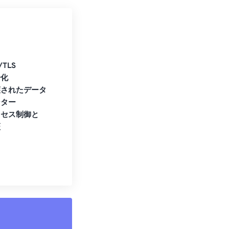
/TLS
号化
護されたデータ
ンター
クセス制御と
証