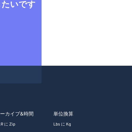
したいです
ーカイブ&時間
単位換算
R に Zip
Lbs に Kg