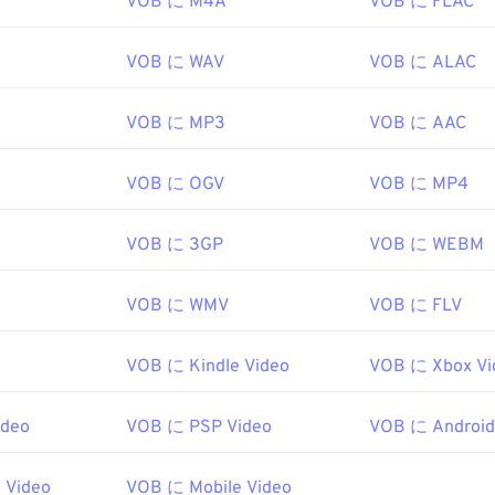
VOB に M4A
VOB に FLAC
プパソコン、DVDドライブなどの家電製品によく搭載されて
ァイルは通常暗号化されているため、再生するにはCSS復号化
VOB に WAV
VOB に ALAC
ないVOBファイルは、通常、一般的な
MPEG-2
ファイルの再生
VOB に MP3
VOB に AAC
くことができます。VLC
メディアプレーヤー
も暗号化されてい
、モバイルを含む多くのプラットフォームで動作します。
VOB に OGV
VOB に MP4
rum
997年
VOB に 3GP
VOB に WEBM
ipedia.org/wiki/VOB
VOB に WMV
VOB に FLV
ideohelp.com/dvd#tech
VOB に Kindle Video
VOB に Xbox Vi
ideo
VOB に PSP Video
VOB に Android
 Video
VOB に Mobile Video