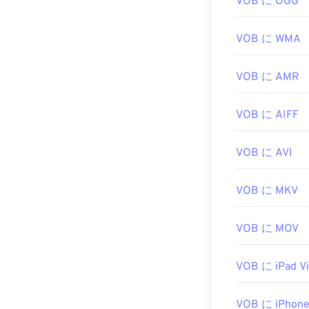
VOB に OGG
ン、デスクトッ
です。DVDフ
要です。
VOB に WMA
暗号化されてい
VOB に AMR
ヤーであれば開
ルを再生でき
VOB に AIFF
開発元:
DVD Fo
初回リリース:
1
VOB に AVI
役立つリンク:
https://en.wik
VOB に MKV
https://www.v
VOB に MOV
VOB に iPad V
VOB に iPhone