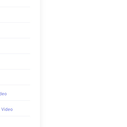
いるプレーヤー
ソフトウェアが必
が可能なプレー
ないVOBファイ
deo
 Video