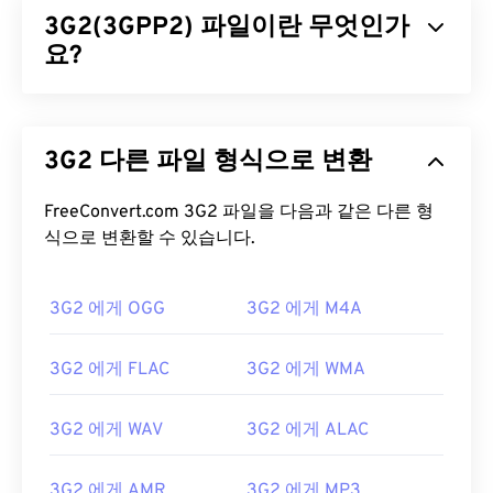
3G2(3GPP2) 파일이란 무엇인가
요?
3GPP2(3G2)는 3세대(3G) 코드 분할 다중 접속
(CDMA2000) 네트워크용으로 설계된 멀티미디어 컨
3G2 다른 파일 형식으로 변환
테이너 포맷입니다. CDMA는 모바일용 기술이므로,
3G2 포맷을 사용하면 CDMA 네트워크의 휴대폰에서
고속 무선 연결을 통해 미디어를 캡처, 저장, 전송 및
FreeConvert.com 3G2 파일을 다음과 같은 다른 형
재생할 수 있습니다.
식으로 변환할 수 있습니다.
3G2 파일을 어떻게 여나요?
3G2 에게 OGG
3G2 에게 M4A
3G2를 여는 데 가장 좋은 애플리케이션은 Apple
QuickTime
입니다. 3G2는 모바일용으로 설계되었지
3G2 에게 FLAC
3G2 에게 WMA
만 Linux, Mac, Windows를 포함한 대부분의 운영 체
제에서 파일 형식을 쉽게 열 수 있습니다.
3G2 에게 WAV
3G2 에게 ALAC
3G2는
Timed Text를
통해 캡션과 자막을 지원하는
유연한 파일 형식입니다. 대화형 메뉴는 지원하지 않
3G2 에게 AMR
3G2 에게 MP3