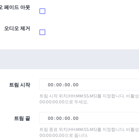
오 페이드 아웃
오디오 제거
트림 시작
00
:
00
:
00
.
00
00
00
00
00
트림 시작 위치(HH:MM:SS.MS)를 지정합니다. 비
00:00:00.00으로 두세요.
01
01
01
01
02
02
02
02
트림 끝
00
:
00
:
00
.
00
03
03
03
03
00
00
00
00
트림 종료 위치(HH:MM:SS.MS)를 지정합니다. 비
00:00:00.00으로 둡니다.
04
04
04
04