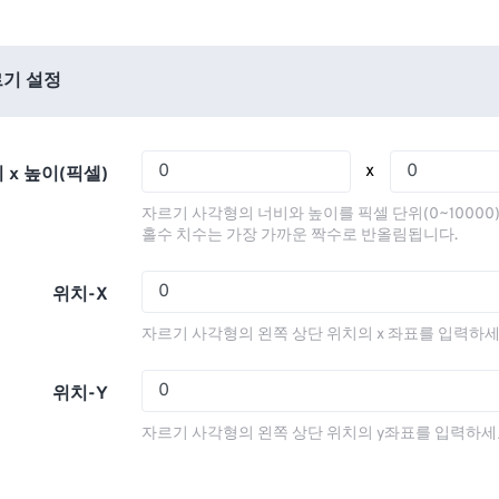
01
01
01
01
05
05
05
05
02
02
02
02
06
06
06
06
03
03
03
03
기 설정
07
07
07
07
04
04
04
04
08
08
08
08
05
05
05
05
x
 x 높이(픽셀)
09
09
09
09
06
06
06
06
자르기 사각형의 너비와 높이를 픽셀 단위(0~10000
10
10
10
10
07
07
07
07
홀수 치수는 가장 가까운 짝수로 반올림됩니다.
11
11
11
11
08
08
08
08
위치-X
12
12
12
12
09
09
09
09
자르기 사각형의 왼쪽 상단 위치의 x 좌표를 입력하세
13
13
13
13
10
10
10
10
14
14
14
14
11
11
11
11
위치-Y
15
15
15
15
12
12
12
12
자르기 사각형의 왼쪽 상단 위치의 y좌표를 입력하세
16
16
16
16
13
13
13
13
17
17
17
17
14
14
14
14