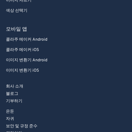
이미지 자르기
92
92
색상 선택기
93
93
94
94
모바일 앱
95
95
콜라주 메이커 Android
96
96
콜라주 메이커 iOS
97
97
이미지 변환기 Android
98
98
이미지 변환기 iOS
99
99
회사 소개
블로그
기부하기
은둔
자귀
보안 및 규정 준수