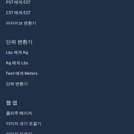
PST 에게 EST
79
79
CST 에게 EST
80
80
아카이브 변환기
81
81
82
82
단위 변환기
83
83
Lbs 에게 Kg
84
84
Kg 에게 Lbs
85
85
Feet 에게 Meters
86
86
단위 변환기
87
87
88
88
웹 앱
89
89
콜라주 메이커
90
90
이미지 크기 조절기
91
91