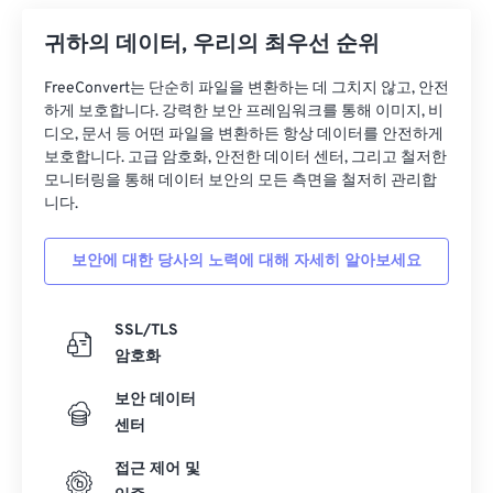
26
26
26
26
26
26
귀하의 데이터, 우리의 최우선 순위
27
27
27
27
27
27
FreeConvert는 단순히 파일을 변환하는 데 그치지 않고, 안전
28
28
28
28
28
28
하게 보호합니다. 강력한 보안 프레임워크를 통해 이미지, 비
29
29
29
29
29
29
디오, 문서 등 어떤 파일을 변환하든 항상 데이터를 안전하게
보호합니다. 고급 암호화, 안전한 데이터 센터, 그리고 철저한
30
30
30
30
30
30
모니터링을 통해 데이터 보안의 모든 측면을 철저히 관리합
니다.
31
31
31
31
31
31
32
32
32
32
32
32
보안에 대한 당사의 노력에 대해 자세히 알아보세요
33
33
33
33
33
33
34
34
34
34
34
34
SSL/TLS
암호화
35
35
35
35
35
35
36
36
36
36
36
36
보안 데이터
센터
37
37
37
37
37
37
접근 제어 및
38
38
38
38
38
38