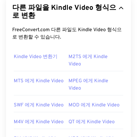
(CDMA2000) 네트워크용으로 설계된 멀티미디어 컨
다른 파일을 Kindle Video 형식으
테이너 포맷입니다. CDMA는 모바일용 기술이므로,
3G2 포맷을 사용하면 CDMA 네트워크의 휴대폰에서
로 변환
고속 무선 연결을 통해 미디어를 캡처, 저장, 전송 및
재생할 수 있습니다.
FreeConvert.com 다른 파일도 Kindle Video 형식으
로 변환할 수 있습니다.
3G2 파일을 어떻게 여나요?
3G2를 여는 데 가장 좋은 애플리케이션은 Apple
Kindle Video 변환기
M2TS 에게 Kindle
QuickTime
입니다. 3G2는 모바일용으로 설계되었지
Video
만 Linux, Mac, Windows를 포함한 대부분의 운영 체
제에서 파일 형식을 쉽게 열 수 있습니다.
MTS 에게 Kindle Video
MPEG 에게 Kindle
Video
3G2는
Timed Text를
통해 캡션과 자막을 지원하는
유연한 파일 형식입니다. 대화형 메뉴는 지원하지 않
지만, 이러한 기능을 제공하는 무료 타사 도구와 호환
SWF 에게 Kindle Video
MOD 에게 Kindle Video
됩니다.
AutoGK가
그 예입니다.
개발자:
3세대 파트너십 프로젝트 2(3GPP2)
M4V 에게 Kindle Video
QT 에게 Kindle Video
최초 출시:
1998년