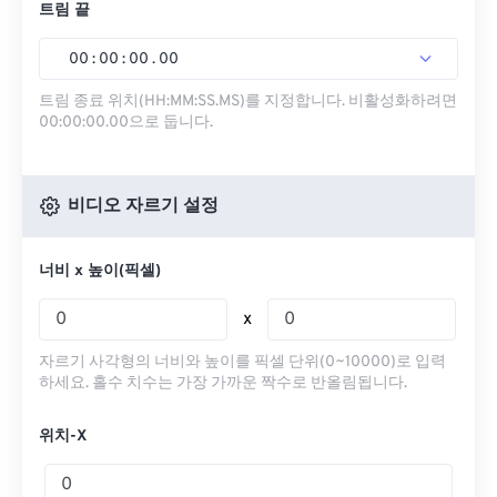
트림 끝
00
:
00
:
00
.
00
트림 종료 위치(HH:MM:SS.MS)를 지정합니다. 비활성화하려면
00:00:00.00으로 둡니다.
비디오 자르기 설정
너비 x 높이(픽셀)
x
자르기 사각형의 너비와 높이를 픽셀 단위(0~10000)로 입력
하세요. 홀수 치수는 가장 가까운 짝수로 반올림됩니다.
위치-X