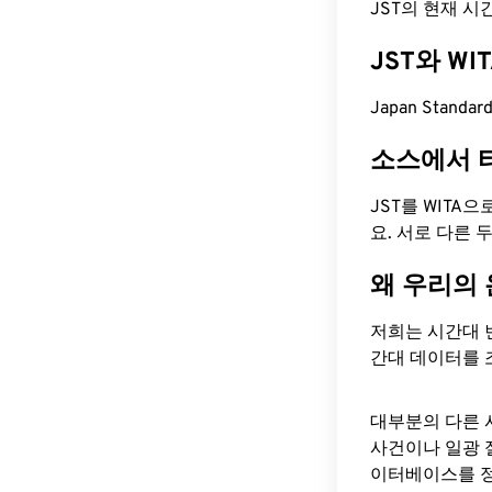
JST의 현재 시간은
JST와 W
Japan Standa
소스에서 
JST를 WITA
요. 서로 다른
왜 우리의
저희는 시간대 
간대 데이터를 
대부분의 다른 
사건이나 일광 
이터베이스를 정