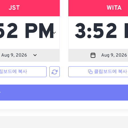
JST
WITA
립보드에 복사
클립보드에 복사
사