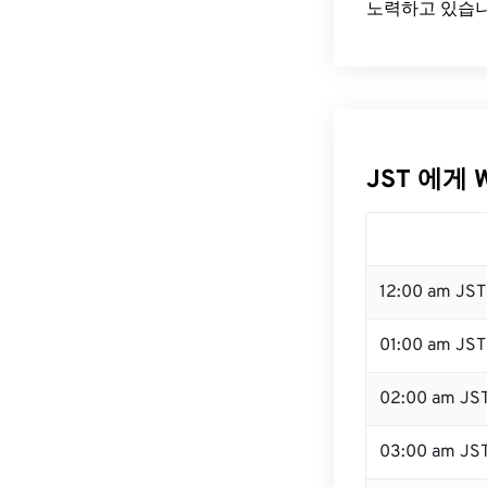
노력하고 있습니
JST 에게 
12:00 am JS
01:00 am JST
02:00 am JS
03:00 am JS