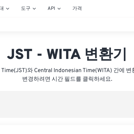
대
도구
API
가격
JST - WITA 변환기
rd Time(JST)와 Central Indonesian Time(WITA) 
변경하려면 시간 필드를 클릭하세요.