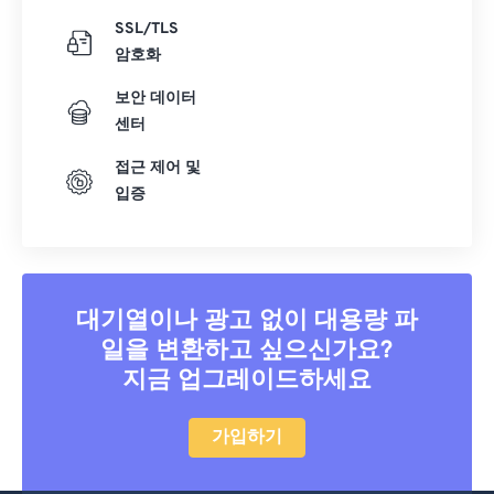
SSL/TLS
암호화
보안 데이터
센터
접근 제어 및
입증
대기열이나 광고 없이 대용량 파
일을 변환하고 싶으신가요?
지금 업그레이드하세요
가입하기