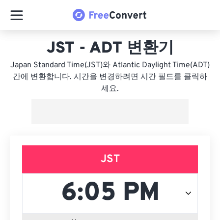
JST - ADT 변환기
Japan Standard Time(JST)와 Atlantic Daylight Time(ADT)
간에 변환합니다. 시간을 변경하려면 시간 필드를 클릭하
세요.
JST