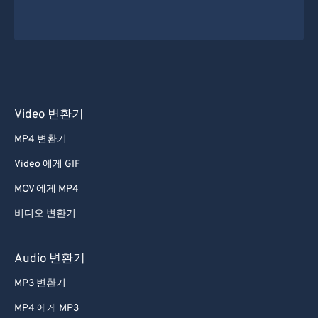
Video 변환기
MP4 변환기
Video 에게 GIF
MOV 에게 MP4
비디오 변환기
Audio 변환기
MP3 변환기
MP4 에게 MP3