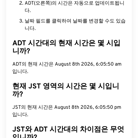
ADT(오른쪽)의 시간은 자동으로 업데이트됩니
다.
날짜 필드를 클릭하여 날짜를 변경할 수도 있습
니다.
ADT 시간대의 현재 시간은 몇 시입
니까?
ADT의 현재 시간은 August 8th 2026, 6:05:51 am입
니다.
현재 JST 영역의 시간은 몇 시입니
까?
JST의 현재 시간은 August 8th 2026, 6:05:51 pm입
니다.
JST와 ADT 시간대의 차이점은 무엇
입니까?