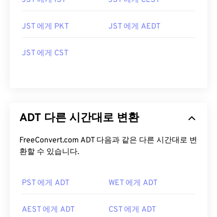
JST 에게 IST
JST 에게 CEST
JST 에게 PKT
JST 에게 AEDT
JST 에게 CST
ADT 다른 시간대로 변환
FreeConvert.com ADT 다음과 같은 다른 시간대로 변
환할 수 있습니다.
PST 에게 ADT
WET 에게 ADT
AEST 에게 ADT
CST 에게 ADT