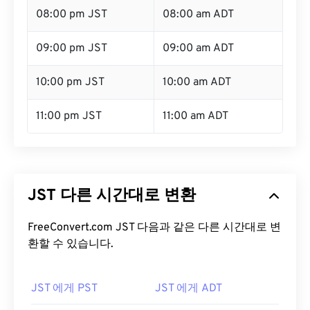
08:00 pm JST
08:00 am ADT
09:00 pm JST
09:00 am ADT
10:00 pm JST
10:00 am ADT
11:00 pm JST
11:00 am ADT
JST 다른 시간대로 변환
FreeConvert.com JST 다음과 같은 다른 시간대로 변
환할 수 있습니다.
JST 에게 PST
JST 에게 ADT