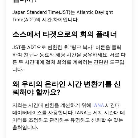
Japan Standard Time(JST)는 Atlantic Daylight
Time(ADT)의 시간 차이입니다.
소스에서 타겟으로의 회의 플래너
JST를 ADT으로 변환한 후 "링크 복사" 버튼을 클릭
하여 친구나 동료와 해당 시간을 공유하세요. 서로 다
른 두 시간대에 걸쳐 회의를 계획하는 간단한 도구입
니다.
왜 우리의 온라인 시간 변환기를 신
뢰해야 할까요?
저희는 시간대 변환을 계산하기 위해
IANA
시간대
데이터베이스를 사용합니다. IANA는 세계 시간대 데
이터를 조정하고 관리하는 유명하고 신뢰할 수 있는
출처입니다.