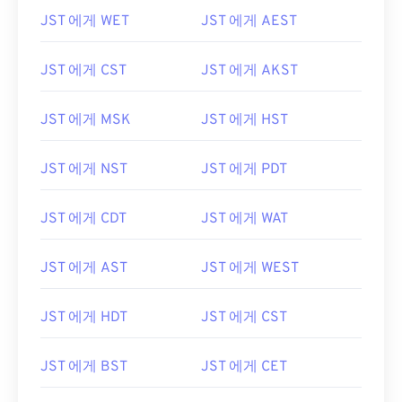
JST 에게 WET
JST 에게 AEST
JST 에게 CST
JST 에게 AKST
JST 에게 MSK
JST 에게 HST
JST 에게 NST
JST 에게 PDT
JST 에게 CDT
JST 에게 WAT
JST 에게 AST
JST 에게 WEST
JST 에게 HDT
JST 에게 CST
JST 에게 BST
JST 에게 CET