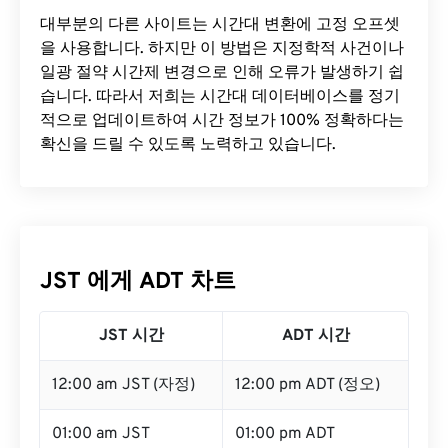
대부분의 다른 사이트는 시간대 변환에 ​​고정 오프셋
을 사용합니다. 하지만 이 방법은 지정학적 사건이나
일광 절약 시간제 변경으로 인해 오류가 발생하기 쉽
습니다. 따라서 저희는 시간대 데이터베이스를 정기
적으로 업데이트하여 시간 정보가 100% 정확하다는
확신을 드릴 수 있도록 노력하고 있습니다.
JST 에게 ADT 차트
JST 시간
ADT 시간
12:00 am JST (자정)
12:00 pm ADT (정오)
01:00 am JST
01:00 pm ADT