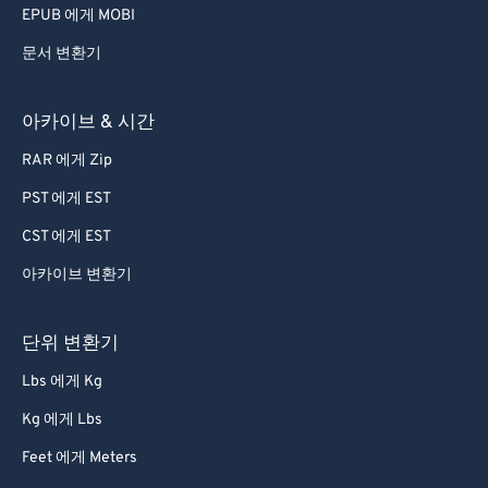
EPUB 에게 MOBI
문서 변환기
아카이브 & 시간
RAR 에게 Zip
PST 에게 EST
CST 에게 EST
아카이브 변환기
단위 변환기
Lbs 에게 Kg
Kg 에게 Lbs
Feet 에게 Meters