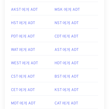
AKST 에게 ADT
MSK 에게 ADT
HST 에게 ADT
NST 에게 ADT
PDT 에게 ADT
CDT 에게 ADT
WAT 에게 ADT
AST 에게 ADT
WEST 에게 ADT
HDT 에게 ADT
CST 에게 ADT
BST 에게 ADT
CET 에게 ADT
KST 에게 ADT
MDT 에게 ADT
CAT 에게 ADT