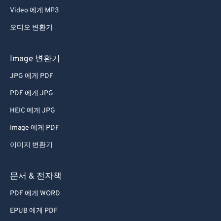
Video 에게 MP3
오디오 변환기
Image 변환기
JPG 에게 PDF
PDF 에게 JPG
HEIC 에게 JPG
Image 에게 PDF
이미지 변환기
문서 & 전자책
PDF 에게 WORD
EPUB 에게 PDF