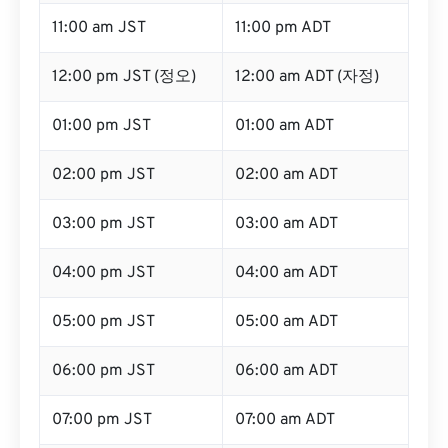
11:00 am JST
11:00 pm ADT
12:00 pm JST (정오)
12:00 am ADT (자정)
01:00 pm JST
01:00 am ADT
02:00 pm JST
02:00 am ADT
03:00 pm JST
03:00 am ADT
04:00 pm JST
04:00 am ADT
05:00 pm JST
05:00 am ADT
06:00 pm JST
06:00 am ADT
07:00 pm JST
07:00 am ADT