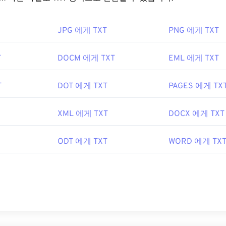
일을 어떻게 여나요?
 여는 기본 프로그램은 여러 플랫폼에서 작동하는
Google Chrome
JPG 에게 TXT
PNG 에게 TXT
IMP
와
Microsoft Paint
에서도 자동으로 열립니다. Chrome을 제
P 형식을 지원합니다.
T
DOCM 에게 TXT
EML 에게 TXT
어로는
Pixelmator
와
Photopea가
있습니다.
Corel PaintShop Pro
indows Photo Viewer
,
Adobe Photoshop을
사용하기 전에 We
T
DOT 에게 TXT
PAGES 에게 TX
해야 합니다.
XML 에게 TXT
DOCX 에게 TXT
0년 9월
ODT 에게 TXT
WORD 에게 TX
한 Google 개발자 문서
:
에서 색상을 선택하려면
색상 선택기를
사용하세요.