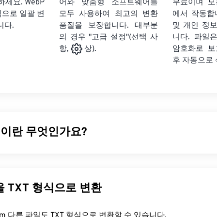
하세요.
WebP
어와 맞춤형 소프트웨어를
무료이며 모
식으로 일괄 변
모두 사용하여 최고의 변환
에서 작동합
니다.
품질을 보장합니다. 대부분
및 개인 정
의 경우 "고급 설정"(선택 사
니다. 파일은
암호화로 보
항,
상).
후 자동으로
일이란 무엇인가요?
압축을
사용하여 웹 페이지와 모바일 애플리케이션에 적합한 이
 형식입니다. WebP 이미지는
JPEG(JPG)
및
PNG(Portable Netwo
% 더 작지만 시각적 품질은 비슷합니다. WebP 이미지는 웹 페
다른 파일을 TXT 형식으로 변환
 빠르게 로드됩니다.
FreeConvert.com 다른 파일도 TXT 형식으로 변환할 수 있습니다.