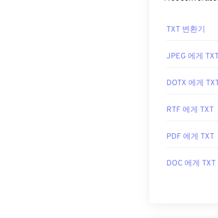
WebP 파
WebP 파일을
TXT 변환기
WebP 파일은
G
라우저는 Web
JPEG 에게 TX
다른 무료 뷰
요.
IrfanView
,
W
DOTX 에게 TX
플러그인을 설치
개발자:
Google
RTF 에게 TXT
최초 출시:
201
유용한 링크:
PDF 에게 TXT
WebP 압축에 대
DOC 에게 TXT
관련 WebP 도구
WebP 이미지