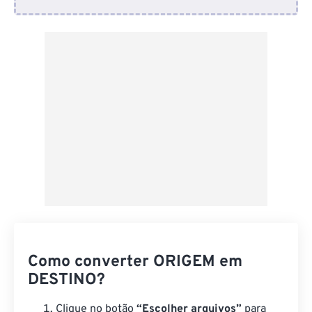
Do Dropbox
Do Google Drive
Do OneDrive
Da URL
Como converter ORIGEM em
DESTINO?
Clique no botão
“Escolher arquivos”
para