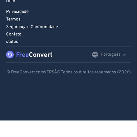
Doar
Privacidade
Termos
Segurança e Conformidade
Contato
status
Português
English
Deutsch
© FreeConvert.comVERSÃO Todos os direitos reservados (2026)
Español
Français
Português
Italiano
Dutch