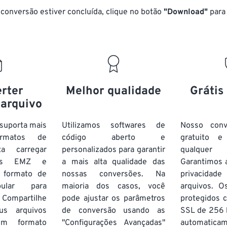
conversão estiver concluída, clique no botão
"Download"
para 
rter
Melhor qualidade
Grátis
 arquivo
suporta mais
Utilizamos softwares de
Nosso con
rmatos de
código aberto e
gratuito 
ta carregar
personalizados para garantir
qualquer
vos EMZ e
a mais alta qualidade das
Garantimos 
 formato de
nossas conversões. Na
privacida
pular para
maioria dos casos, você
arquivos. O
 Compartilhe
pode ajustar os parâmetros
protegidos c
us arquivos
de conversão usando as
SSL de 256 b
m formato
"Configurações Avançadas"
automatic