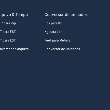
rquivo & Tempo
Conversor de unidades
R para Zip
Lbs para Kg
T para EST
Kg para Lbs
T para EST
Feet para Meters
nversor de arquivo
Conversor de unidades