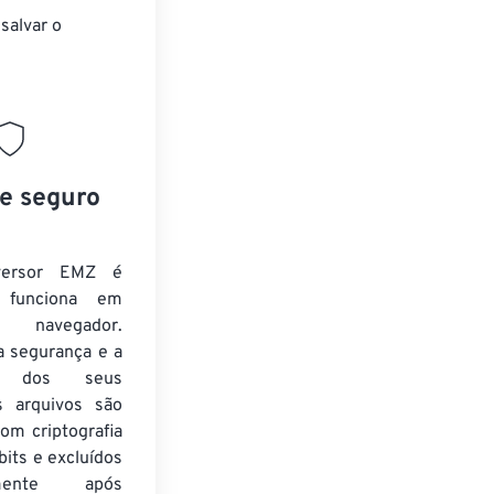
salvar o
 e seguro
versor EMZ é
e funciona em
 navegador.
a segurança e a
de dos seus
s arquivos são
om criptografia
its e excluídos
amente após