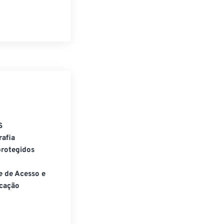
S
rafia
rotegidos
e de Acesso e
cação