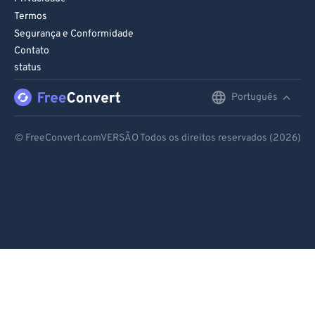
Termos
Segurança e Conformidade
Contato
status
Português
English
Deutsch
© FreeConvert.comVERSÃO Todos os direitos reservados (2026)
Español
Français
Português
Italiano
Dutch
日本語