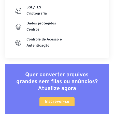
SSL/TLS
Criptografia
Dados protegidos
Centros
Controle de Acesso e
Autenticação
Quer converter arquivos
grandes sem filas ou anúncios?
Atualize agora
Inscrever-se