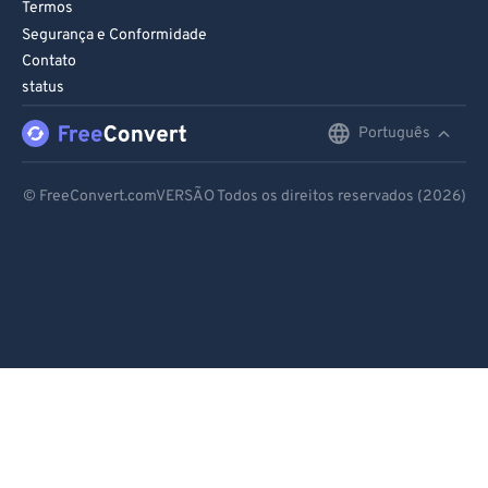
Termos
Segurança e Conformidade
Contato
status
Português
English
Deutsch
© FreeConvert.comVERSÃO Todos os direitos reservados (2026)
Español
Français
Português
Italiano
Dutch
日本語