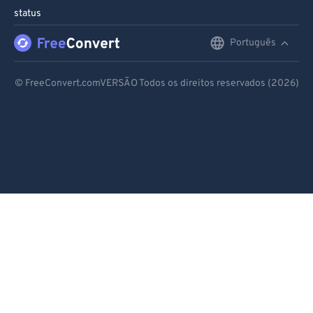
status
Português
English
Deutsch
© FreeConvert.comVERSÃO Todos os direitos reservados (2026)
Español
Français
Português
Italiano
Dutch
日本語
简体中文
繁體中文