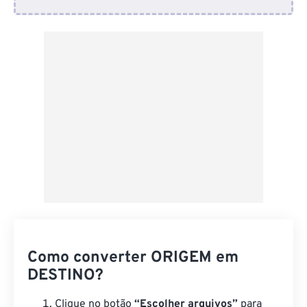
Do Dropbox
Do Google Drive
Do OneDrive
Da URL
Como converter ORIGEM em
DESTINO?
Clique no botão
“Escolher arquivos”
para