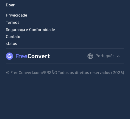
Doar
Privacidade
Termos
Segurança e Conformidade
Contato
status
Português
English
Deutsch
© FreeConvert.comVERSÃO Todos os direitos reservados (2026)
Español
Français
Português
Italiano
Dutch