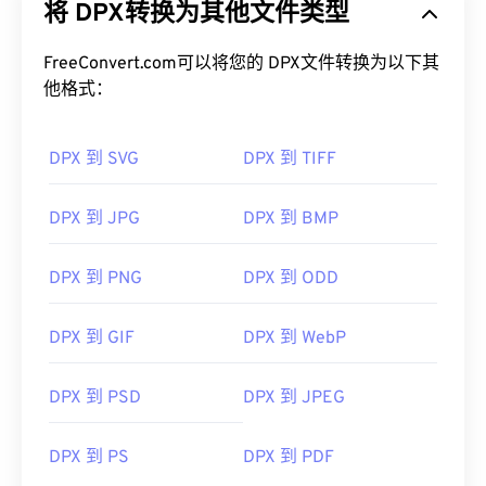
将 DPX转换为其他文件类型
态帧存储文件格式。DPX 是一种经过轻微修改的
柯
达光栅图像格式
，用于将胶片图像转换为数字配置，
且不会造成质量损失。
FreeConvert.com可以将您的 DPX文件转换为以下其
他格式：
如何打开 DPX 文件？
DPX 到 SVG
DPX 到 TIFF
打开 DPX 的默认程序是免费的、多平台的
XnView
MP
。您还可以将
DPX 转换为 JPG
格式。
DPX 到 JPG
DPX 到 BMP
可以尝试的另一种查看器是
Pdplayer
。
开发者：
SMPTE
DPX 到 PNG
DPX 到 ODD
首次发布：
1994年2月18日
DPX 到 GIF
DPX 到 WebP
DPX 到 PSD
DPX 到 JPEG
DPX 到 PS
DPX 到 PDF