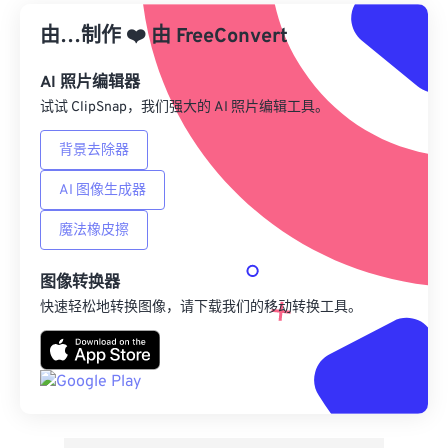
由…制作
❤️
由
来自 Google Drive
FreeConvert
AI 照片编辑器
从 OneDrive
试试 ClipSnap，我们强大的 AI 照片编辑工具。
背景去除器
来自网址
AI 图像生成器
魔法橡皮擦
图像转换器
快速轻松地转换图像，请下载我们的移动转换工具。