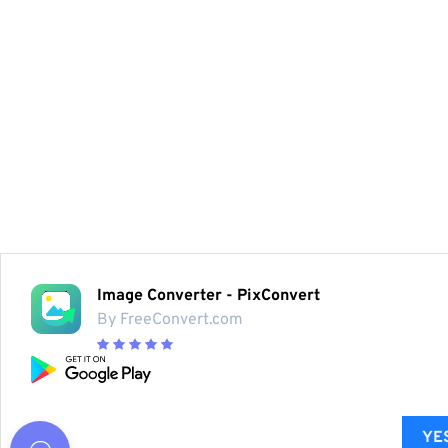
Image Converter - PixConvert
By FreeConvert.com
YES