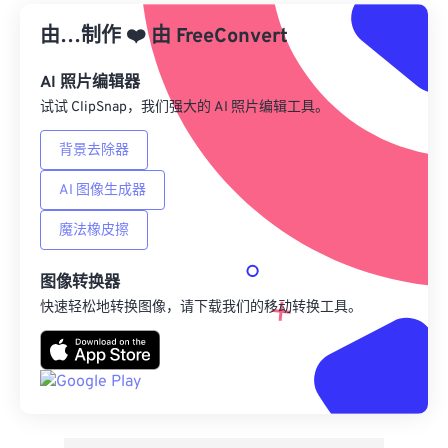
由…制作
❤️
由
来自 Google Drive
FreeConvert
AI 照片编辑器
从 OneDrive
试试 ClipSnap，我们强大的 AI 照片编辑工具。
背景去除器
来自网址
AI 图像生成器
魔法橡皮擦
图像转换器
快速轻松地转换图像，请下载我们的移动转换工具。