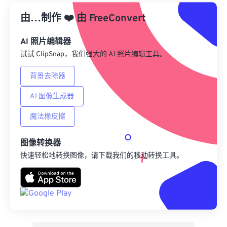
由…制作
❤️
由
来自 Google Drive
FreeConvert
AI 照片编辑器
从 OneDrive
试试 ClipSnap，我们强大的 AI 照片编辑工具。
背景去除器
来自网址
AI 图像生成器
魔法橡皮擦
图像转换器
快速轻松地转换图像，请下载我们的移动转换工具。