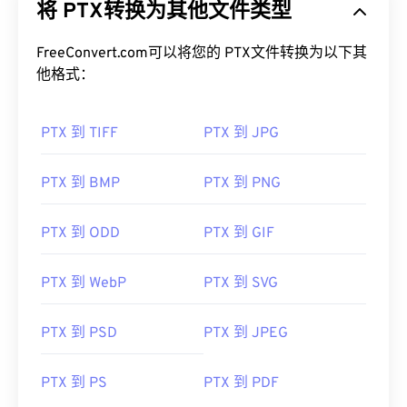
将 PTX转换为其他文件类型
用 RAW 图像可以获得高质量的图像、恢复信息的能
力、易于校正以及许多其他
优点
和
好处
。
FreeConvert.com可以将您的 PTX文件转换为以下其
如何打开 PTX 文件？
他格式：
打开 PTX 的最佳程序都设计用于 Microsoft
PTX 到 TIFF
PTX 到 JPG
Windows。首先尝试
ACDSee Photo Manager
，它是
打开此文件格式的默认程序。另一个不错的选择是
HDR Darkroom
。
PTX 到 BMP
PTX 到 PNG
要将 PTX 转换为 JPEG (JPG)，请使用
PTX 转 JPG
、
BatchPhoto
或
HDR Darkroom
。如果要创建
PTX 到 ODD
PTX 到 GIF
PDF，请使用
PTX 转 PDF
或
Adob​​e InDesign
。
PTX 到 WebP
PTX 到 SVG
开发者：
理光映像株式会社
首次发布：1992年9月18日
PTX 到 PSD
PTX 到 JPEG
始终使用
在线 HTML 编辑器
为您的网站撰写完美的
文章！
PTX 到 PS
PTX 到 PDF